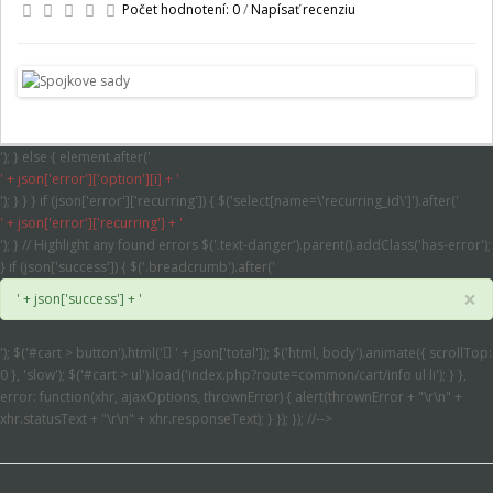
Počet hodnotení: 0
/
Napísať recenziu
'); } else { element.after('
' + json['error']['option'][i] + '
'); } } } if (json['error']['recurring']) { $('select[name=\'recurring_id\']').after('
' + json['error']['recurring'] + '
'); } // Highlight any found errors $('.text-danger').parent().addClass('has-error');
} if (json['success']) { $('.breadcrumb').after('
×
' + json['success'] + '
'); $('#cart > button').html('
' + json['total']); $('html, body').animate({ scrollTop:
0 }, 'slow'); $('#cart > ul').load('index.php?route=common/cart/info ul li'); } },
error: function(xhr, ajaxOptions, thrownError) { alert(thrownError + "\r\n" +
xhr.statusText + "\r\n" + xhr.responseText); } }); }); //-->