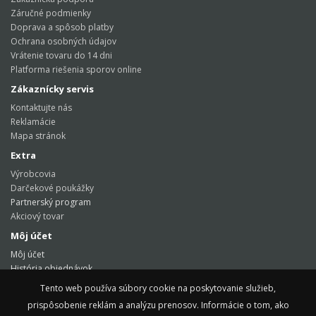
Záručné podmienky
Doprava a spôsob platby
Ochrana osobných údajov
Vrátenie tovaru do 14 dni
Platforma riešenia sporov online
Zákaznícky servis
Kontaktujte nás
Reklamácie
Mapa stránok
Extra
Výrobcovia
Darčekové poukážky
Partnerský program
Akciový tovar
Môj účet
Môj účet
História objednávok
Obľúbené produkty
Tento web používa súbory cookie na poskytovanie služieb,
Tento web používa súbory cookie na poskytovanie služieb,
Novinky
prispôsobenie reklám a analýzu prenosov. Informácie o tom, ako
prispôsobenie reklám a analýzu prenosov. Informácie o tom, ako