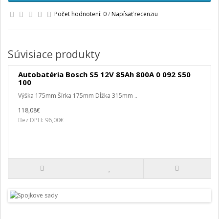
Počet hodnotení: 0
/
Napísať recenziu
Súvisiace produkty
Autobatéria Bosch S5 12V 85Ah 800A 0 092 S50
100
Výška 175mm Šírka 175mm Dĺžka 315mm ..
118,08€
Bez DPH: 96,00€