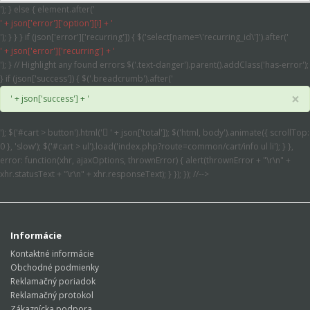
'); } else { element.after('
' + json['error']['option'][i] + '
'); } } } if (json['error']['recurring']) { $('select[name=\'recurring_id\']').after('
' + json['error']['recurring'] + '
'); } // Highlight any found errors $('.text-danger').parent().addClass('has-error');
} if (json['success']) { $('.breadcrumb').after('
×
' + json['success'] + '
'); $('#cart > button').html('
' + json['total']); $('html, body').animate({ scrollTop:
0 }, 'slow'); $('#cart > ul').load('index.php?route=common/cart/info ul li'); } },
error: function(xhr, ajaxOptions, thrownError) { alert(thrownError + "\r\n" +
xhr.statusText + "\r\n" + xhr.responseText); } }); }); //-->
Informácie
Kontaktné informácie
Obchodné podmienky
Reklamačný poriadok
Reklamačný protokol
Zákaznícka podpora