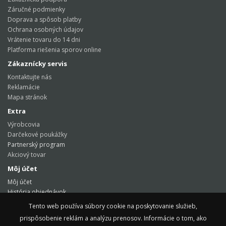
Záručné podmienky
Doprava a spôsob platby
Ochrana osobných údajov
Vrátenie tovaru do 14 dni
Platforma riešenia sporov online
Zákaznícky servis
Kontaktujte nás
Reklamácie
Mapa stránok
Extra
Výrobcovia
Darčekové poukážky
Partnerský program
Akciový tovar
Môj účet
Môj účet
História objednávok
Obľúbené produkty
Tento web používa súbory cookie na poskytovanie služieb,
Tento web používa súbory cookie na poskytovanie služieb,
Novinky
prispôsobenie reklám a analýzu prenosov. Informácie o tom, ako
prispôsobenie reklám a analýzu prenosov. Informácie o tom, ako