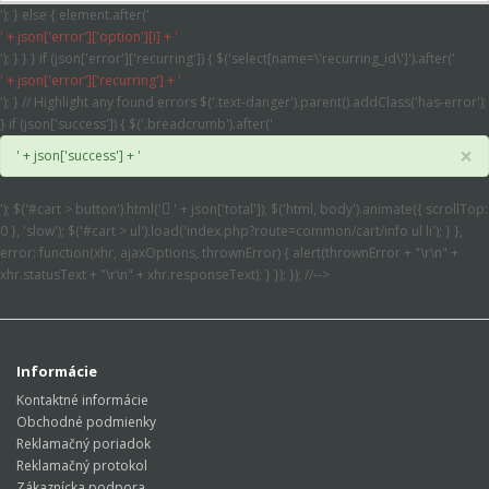
'); } else { element.after('
' + json['error']['option'][i] + '
'); } } } if (json['error']['recurring']) { $('select[name=\'recurring_id\']').after('
' + json['error']['recurring'] + '
'); } // Highlight any found errors $('.text-danger').parent().addClass('has-error');
} if (json['success']) { $('.breadcrumb').after('
×
' + json['success'] + '
'); $('#cart > button').html('
' + json['total']); $('html, body').animate({ scrollTop:
0 }, 'slow'); $('#cart > ul').load('index.php?route=common/cart/info ul li'); } },
error: function(xhr, ajaxOptions, thrownError) { alert(thrownError + "\r\n" +
xhr.statusText + "\r\n" + xhr.responseText); } }); }); //-->
Informácie
Kontaktné informácie
Obchodné podmienky
Reklamačný poriadok
Reklamačný protokol
Zákaznícka podpora