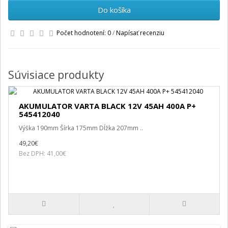
Do košíka
Počet hodnotení: 0
/
Napísať recenziu
Súvisiace produkty
AKUMULATOR VARTA BLACK 12V 45AH 400A P+
545412040
Výška 190mm Šírka 175mm Dĺžka 207mm ..
49,20€
Bez DPH: 41,00€