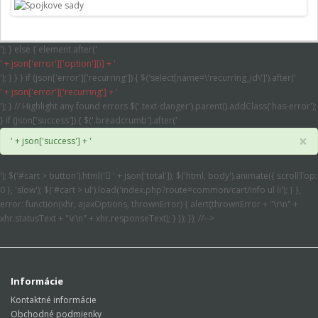
'); } else { element.after('
' + json['error']['option'][i] + '
'); } } } if (json['error']['recurring']) { $('select[name=\'recurring_id\']').after('
' + json['error']['recurring'] + '
'); } // Highlight any found errors $('.text-danger').parent().addClass('has-error');
} if (json['success']) { $('.breadcrumb').after('
×
' + json['success'] + '
'); $('#cart > button').html('
' + json['total']); $('html, body').animate({ scrollTop:
0 }, 'slow'); $('#cart > ul').load('index.php?route=common/cart/info ul li'); } },
error: function(xhr, ajaxOptions, thrownError) { alert(thrownError + "\r\n" +
xhr.statusText + "\r\n" + xhr.responseText); } }); }); //-->
Informácie
Kontaktné informácie
Obchodné podmienky