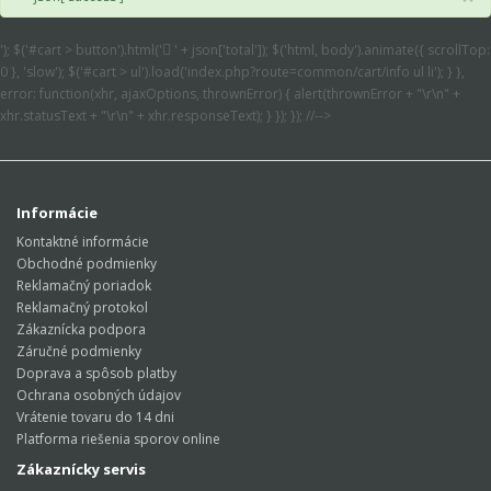
'); $('#cart > button').html('
' + json['total']); $('html, body').animate({ scrollTop:
0 }, 'slow'); $('#cart > ul').load('index.php?route=common/cart/info ul li'); } },
error: function(xhr, ajaxOptions, thrownError) { alert(thrownError + "\r\n" +
xhr.statusText + "\r\n" + xhr.responseText); } }); }); //-->
Informácie
Kontaktné informácie
Obchodné podmienky
Reklamačný poriadok
Reklamačný protokol
Zákaznícka podpora
Záručné podmienky
Doprava a spôsob platby
Ochrana osobných údajov
Vrátenie tovaru do 14 dni
Platforma riešenia sporov online
Zákaznícky servis