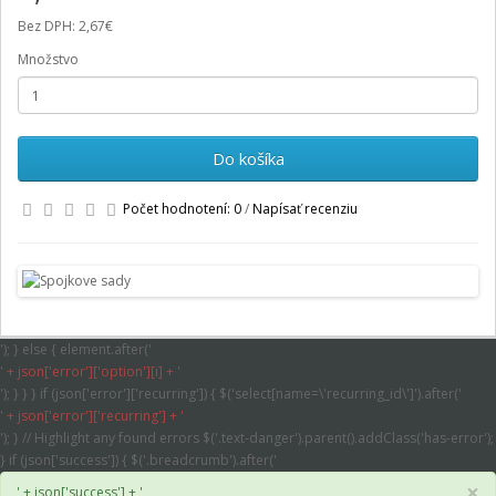
Bez DPH: 2,67€
Množstvo
Do košíka
Počet hodnotení: 0
/
Napísať recenziu
'); } else { element.after('
' + json['error']['option'][i] + '
'); } } } if (json['error']['recurring']) { $('select[name=\'recurring_id\']').after('
' + json['error']['recurring'] + '
'); } // Highlight any found errors $('.text-danger').parent().addClass('has-error');
} if (json['success']) { $('.breadcrumb').after('
×
' + json['success'] + '