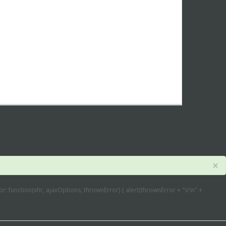
×
error: function(xhr, ajaxOptions, thrownError) { alert(thrownError + "\r\n" +