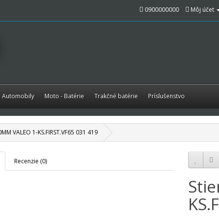
0900000000
Môj účet
é Automobily
Moto - Batérie
Trakčné batérie
Príslušenstvo
50MM VALEO 1-KS.FIRST.VF65 031 419
Recenzie (0)
Sti
KS.