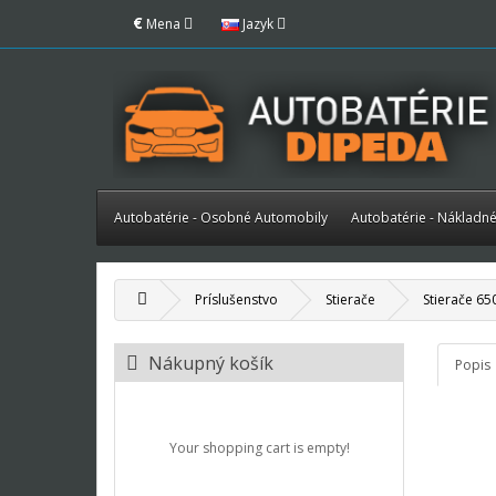
€
Mena
Jazyk
Autobatérie - Osobné Automobily
Autobatérie - Nákladn
Príslušenstvo
Stierače
Stierače 6
Nákupný košík
Popis
Your shopping cart is empty!