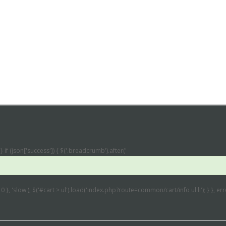
} if (json['success']) { $('.breadcrumb').after('
: 0 }, 'slow'); $('#cart > ul').load('index.php?route=common/cart/info ul li'); } }, 