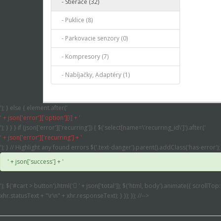
- Stierače (32)
- Puklice (8)
- Parkovacie senzory (0)
- Kompresory (7)
- Nabíjačky, Adaptéry (1)
'); } else { element.after('
' + json['error']['option'][i] + '
'); } } } if (json['error']['recurring']) { $('select[name=\'recurring_id\']').after('
' + json['error']['recurring'] + '
'); } // Highlight any found errors $('.text-danger').parent().addClass('has-error'); 
' + json['success'] + '
'); $('#cart > button').html('
' + json['total']); $('html, body').animate({ scrollTop
xhr.statusText + "\r\n" + xhr.responseText); } }); }); //-->