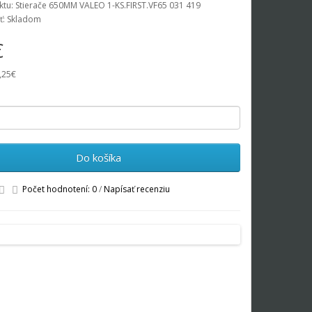
tu: Stierače 650MM VALEO 1-KS.FIRST.VF65 031 419
ť: Skladom
€
,25€
Do košíka
Počet hodnotení: 0
/
Napísať recenziu