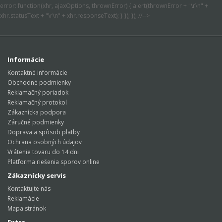
error: function(xhr, ajaxOptions, thrownError) { alert(thrownError + "\r\n" +
xhr.statusText + "\r\n" + xhr.responseText); } }); }); //-->
Informácie
Kontaktné informácie
Obchodné podmienky
Reklamačný poriadok
Reklamačný protokol
Zákaznícka podpora
Záručné podmienky
Doprava a spôsob platby
Ochrana osobných údajov
Vrátenie tovaru do 14 dni
Platforma riešenia sporov online
Zákaznícky servis
Kontaktujte nás
Reklamácie
Mapa stránok