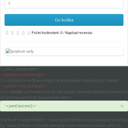
Do košíka
Počet hodnotení: 0
/
Napísať recenziu
'); } else { element.after('
' + json['error']['option'][i] + '
'); } } } if (json['error']['recurring']) { $('select[name=\'recurring_id\']').after('
' + json['error']['recurring'] + '
'); } // Highlight any found errors $('.text-danger').parent().addClass('has-error');
} if (json['success']) { $('.breadcrumb').after('
×
' + json['success'] + '
'); $('#cart > button').html('
' + json['total']); $('html, body').animate({ scrollTop:
0 }, 'slow'); $('#cart > ul').load('index.php?route=common/cart/info ul li'); } },