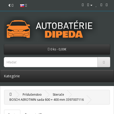
€
0 ks - 0,00€
Kategórie
Príslušenstvo
Stierače
BOSCH AEROTWIN sada 600 + 400 mm 3397007116