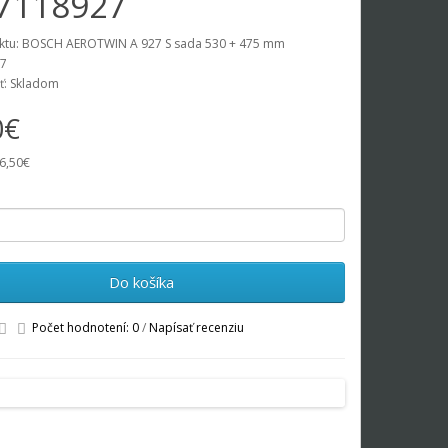
7118927
ktu: BOSCH AEROTWIN A 927 S sada 530 + 475 mm
7
ť: Skladom
0€
6,50€
Do košíka
Počet hodnotení: 0
/
Napísať recenziu