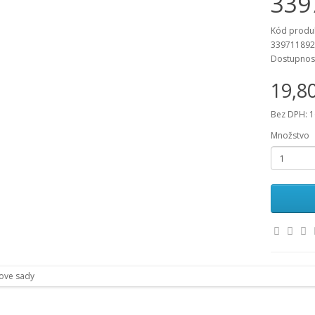
339
Kód produ
339711892
Dostupnos
19,8
Bez DPH: 1
Množstvo