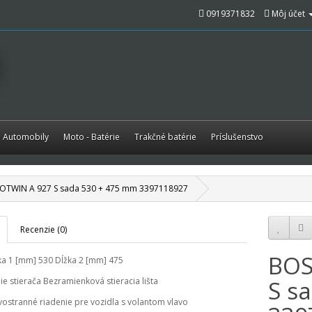
0919371832
Môj účet
é Automobily
Moto - Batérie
Trakčné batérie
Príslušenstvo
TWIN A 927 S sada 530 + 475 mm 3397118927
Recenzie (0)
BOS
ka 1 [mm]
530
Dĺžka 2 [mm]
475
ie stierača
Bezramienková stieracia lišta
S s
vostranné riadenie
pre vozidla s volantom vlavo