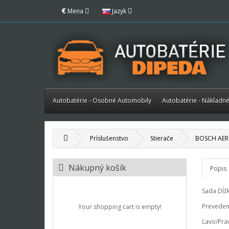
€
Mena
Jazyk
Autobatérie - Osobné Automobily
Autobatérie - Nákladn
Príslušenstvo
Stierače
BOSCH AERO
Nákupný košík
Popis
Sada
Dĺž
Preveden
Your shopping cart is empty!
Ľavo/Pra