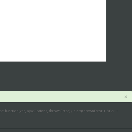
×
error: function(xhr, ajaxOptions, thrownError) { alert(thrownError + "\r\n" +