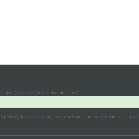
} if (json['success']) { $('.breadcrumb').after('
: 0 }, 'slow'); $('#cart > ul').load('index.php?route=common/cart/info ul li'); } }, 