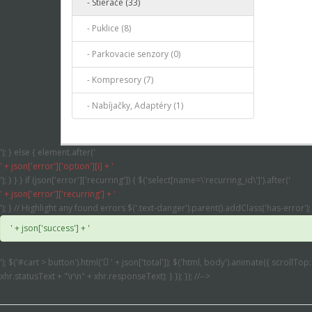
- Stierače (33)
- Puklice (8)
- Parkovacie senzory (0)
- Kompresory (7)
- Nabíjačky, Adaptéry (1)
'); } else { element.after('
' + json['error']['option'][i] + '
'); } } } if (json['error']['recurring']) { $('select[name=\'recurring_id\']').after('
' + json['error']['recurring'] + '
'); } // Highlight any found errors $('.text-danger').parent().addClass('has-error'); 
' + json['success'] + '
'); $('#cart > button').html('
' + json['total']); $('html, body').animate({ scrollTop
xhr.statusText + "\r\n" + xhr.responseText); } }); }); //-->