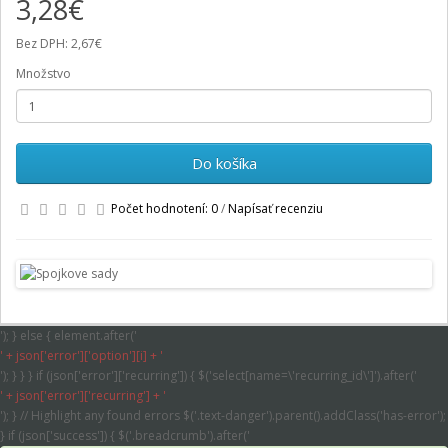
3,28€
Bez DPH: 2,67€
Množstvo
Do košíka
Počet hodnotení: 0
/
Napísať recenziu
'); } else { element.after('
' + json['error']['option'][i] + '
'); } } } if (json['error']['recurring']) { $('select[name=\'recurring_id\']').after('
' + json['error']['recurring'] + '
'); } // Highlight any found errors $('.text-danger').parent().addClass('has-error');
} if (json['success']) { $('.breadcrumb').after('