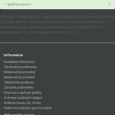
×
' + json['success'] + '
'); $('#cart > button').html('
' + json['total']); $('html, body').animate({ scrollTop:
0 }, 'slow'); $('#cart > ul').load('index.php?route=common/cart/info ul li'); } },
error: function(xhr, ajaxOptions, thrownError) { alert(thrownError + "\r\n" +
xhr.statusText + "\r\n" + xhr.responseText); } }); }); //-->
Informácie
Kontaktné informácie
Obchodné podmienky
Reklamačný poriadok
Reklamačný protokol
Zákaznícka podpora
Záručné podmienky
Doprava a spôsob platby
Ochrana osobných údajov
Vrátenie tovaru do 14 dni
Platforma riešenia sporov online