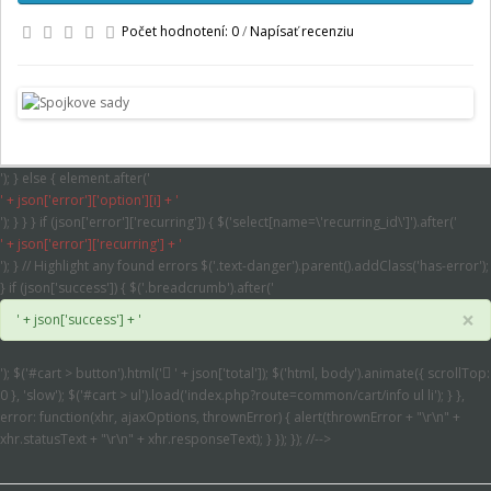
Počet hodnotení: 0
/
Napísať recenziu
'); } else { element.after('
' + json['error']['option'][i] + '
'); } } } if (json['error']['recurring']) { $('select[name=\'recurring_id\']').after('
' + json['error']['recurring'] + '
'); } // Highlight any found errors $('.text-danger').parent().addClass('has-error');
} if (json['success']) { $('.breadcrumb').after('
×
' + json['success'] + '
'); $('#cart > button').html('
' + json['total']); $('html, body').animate({ scrollTop:
0 }, 'slow'); $('#cart > ul').load('index.php?route=common/cart/info ul li'); } },
error: function(xhr, ajaxOptions, thrownError) { alert(thrownError + "\r\n" +
xhr.statusText + "\r\n" + xhr.responseText); } }); }); //-->