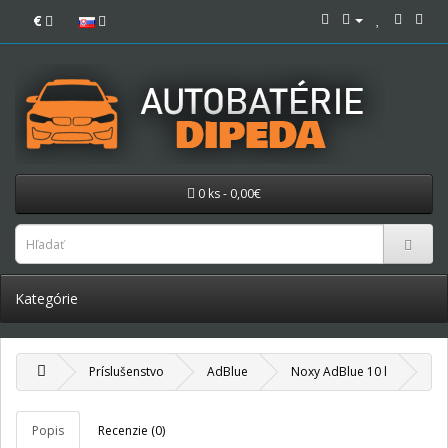
€
0 ks - 0,00€
Kategórie
Príslušenstvo
AdBlue
Noxy AdBlue 10 l
Popis
Recenzie (0)