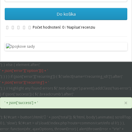
Do košíka
Počet hodnotení: 0
/
Napísať recenziu
'); } else { element.after('
' + json['error']['option'][i] + '
'); } } } if (json['error']['recurring']) { $('select[name=\'recurring_id\']').after('
' + json['error']['recurring'] + '
'); } // Highlight any found errors $('.text-danger').parent().addClass('has-error');
} if (json['success']) { $('.breadcrumb').after('
×
' + json['success'] + '
'); $('#cart > button').html('
' + json['total']); $('html, body').animate({ scrollTop:
0 }, 'slow'); $('#cart > ul').load('index.php?route=common/cart/info ul li'); } },
error: function(xhr, ajaxOptions, thrownError) { alert(thrownError + "\r\n" +