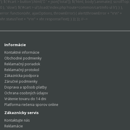
'); $('#cart > button').html('
' + json['total']); $('html, body').animate({ scrollTop:
0 }, 'slow'); $('#cart > ul').load('index.php?route=common/cart/info ul li'); } },
error: function(xhr, ajaxOptions, thrownError) { alert(thrownError + "\r\n" +
xhr.statusText + "\r\n" + xhr.responseText); } }); }); //-->
Informácie
Kontaktné informácie
Obchodné podmienky
Reklamačný poriadok
Reklamačný protokol
Zákaznícka podpora
Záručné podmienky
Doprava a spôsob platby
Ochrana osobných údajov
Vrátenie tovaru do 14 dni
Platforma riešenia sporov online
Zákaznícky servis
Kontaktujte nás
Reklamácie