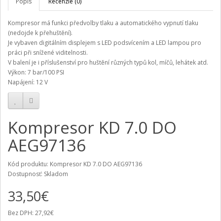
Popis
Recenzie (0)
Kompresor má funkci předvolby tlaku a automatického vypnutí tlaku
(nedojde k přehuštění).
Je vybaven digitálním displejem s LED podsvícením a LED lampou pro
práci při snížené viditelnosti.
V balení je i příslušenství pro huštění různých typů kol, míčů, lehátek atd.
Výkon: 7 bar/100 PSI
Napájení: 12 V
Kompresor KD 7.0 DO
AEG97136
Kód produktu: Kompresor KD 7.0 DO AEG97136
Dostupnosť: Skladom
33,50€
Bez DPH: 27,92€