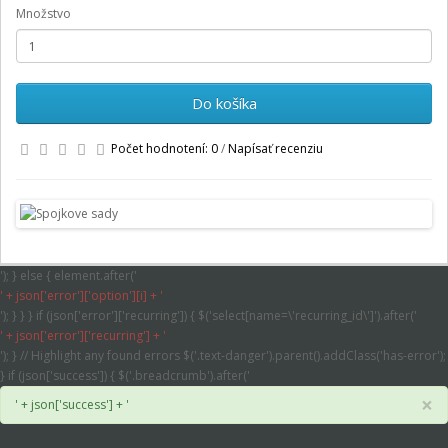
Množstvo
Do košíka
Počet hodnotení: 0
/
Napísať recenziu
'); } else { element.after('
' + json['error']['option'][i] + '
'); } } } if (json['error']['recurring']) { $('select[name=\'recurring_id\']').after('
' + json['error']['recurring'] + '
'); } // Highlight any found errors $('.text-danger').parent().addClass('has-error');
} if (json['success']) { $('.breadcrumb').after('
×
' + json['success'] + '