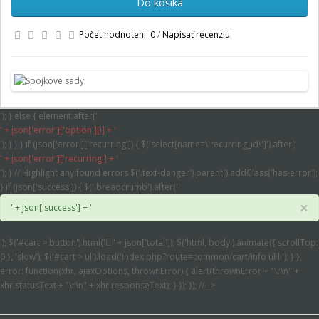
Do košíka
Počet hodnotení: 0
/
Napísať recenziu
'); } else { element.after('
' + json['error']['option'][i] + '
'); } } } if (json['error']['recurring']) { $('select[name=\'recurring_id\']').after('
' + json['error']['recurring'] + '
'); } // Highlight any found errors $('.text-danger').parent().addClass('has-error');
} if (json['success']) { $('.breadcrumb').after('
×
' + json['success'] + '
'); $('#cart > button').html('
' + json['total']); $('html, body').animate({ scrollTop:
0 }, 'slow'); $('#cart > ul').load('index.php?route=common/cart/info ul li'); } },
error: function(xhr, ajaxOptions, thrownError) { alert(thrownError + "\r\n" +
xhr.statusText + "\r\n" + xhr.responseText); } }); }); //-->