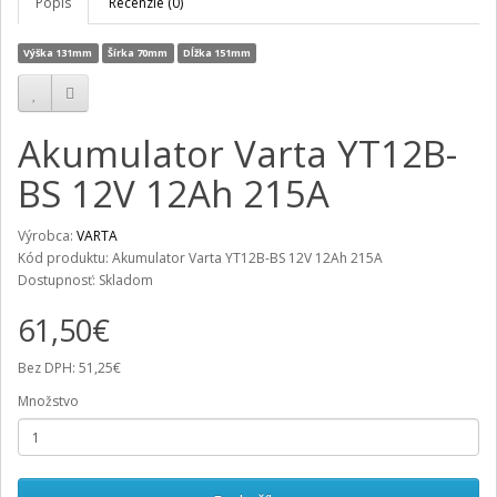
Popis
Recenzie (0)
Výška 131mm
Šírka 70mm
Dĺžka 151mm
Akumulator Varta YT12B-
BS 12V 12Ah 215A
Výrobca:
VARTA
Kód produktu: Akumulator Varta YT12B-BS 12V 12Ah 215A
Dostupnosť: Skladom
61,50€
Bez DPH: 51,25€
Množstvo