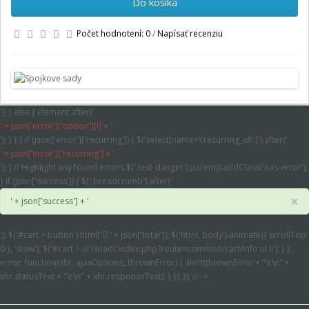
Do košíka
Počet hodnotení: 0
/
Napísať recenziu
'); } else { element.after('
' + json['error']['option'][i] + '
'); } } } if (json['error']['recurring']) { $('select[name=\'recurring_id\']').after('
' + json['error']['recurring'] + '
'); } // Highlight any found errors $('.text-danger').parent().addClass('has-error');
} if (json['success']) { $('.breadcrumb').after('
×
' + json['success'] + '
'); $('#cart > button').html('
' + json['total']); $('html, body').animate({ scrollTop:
0 }, 'slow'); $('#cart > ul').load('index.php?route=common/cart/info ul li'); } },
error: function(xhr, ajaxOptions, thrownError) { alert(thrownError + "\r\n" +
xhr.statusText + "\r\n" + xhr.responseText); } }); }); //-->