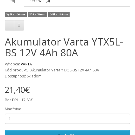
Popis
Recenzie (0)
Výška 106mm
Šírka 71mm
Dĺžka 114mm
Akumulator Varta YTX5L-
BS 12V 4Ah 80A
Výrobca:
VARTA
Kód produktu: Akumulator Varta YTX5L-BS 12V 4Ah 80A
Dostupnosť: Skladom
21,40€
Bez DPH: 17,83€
Množstvo