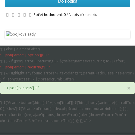
Do košíka
Počet hodnotení: 0
/
Napísať recenziu
'); } else { element.after('
' + json['error']['option'][i] + '
'); } } } if (json['error']['recurring']) { $('select[name=\'recurring_id\']').after('
' + json['error']['recurring'] + '
'); } // Highlight any found errors $('.text-danger').parent().addClass('has-error');
} if (json['success']) { $('.breadcrumb').after('
×
' + json['success'] + '
'); $('#cart > button').html('
' + json['total']); $('html, body').animate({ scrollTop:
0 }, 'slow'); $('#cart > ul').load('index.php?route=common/cart/info ul li'); } },
error: function(xhr, ajaxOptions, thrownError) { alert(thrownError + "\r\n" +
xhr.statusText + "\r\n" + xhr.responseText); } }); }); //-->