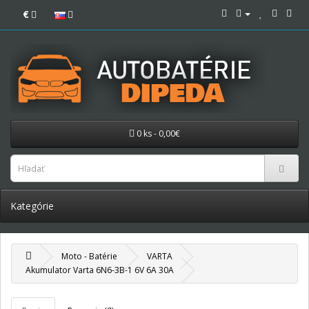
€
0 ks - 0,00€
Kategórie
Moto - Batérie
VARTA
Akumulator Varta 6N6-3B-1 6V 6A 30A