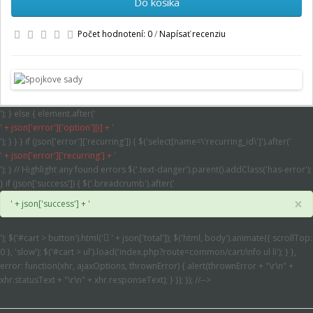
Do košíka
Počet hodnotení: 0
/
Napísať recenziu
'); } else { element.after('
' + json['error']['option'][i] + '
'); } } } if (json['error']['recurring']) { $('select[name=\'recurring_id\']').after('
' + json['error']['recurring'] + '
'); } // Highlight any found errors $('.text-danger').parent().addClass('has-error');
} if (json['success']) { $('.breadcrumb').after('
×
' + json['success'] + '
'); $('#cart > button').html('
' + json['total']); $('html, body').animate({ scrollTop:
0 }, 'slow'); $('#cart > ul').load('index.php?route=common/cart/info ul li'); } },
error: function(xhr, ajaxOptions, thrownError) { alert(thrownError + "\r\n" +
xhr.statusText + "\r\n" + xhr.responseText); } }); }); //-->