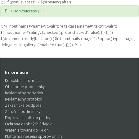
'); } if (json['success']) { $('#review').after('
' + json['success'] + '
'); $('input[name=\'name\']').val(''); $('textarea[name=\'text\']').val('');
$('input[name=\'rating\']:checked').prop('checked', false); } } }); });
$(document).ready(function() { $('.thumbnails').magnificPopup({ type:'image',
delegate: 'a', gallery: { enabled:true } }); }); //-->
Informácie
Kontaktné informácie
Obchodné podmienky
Reklamačný poriadok
Reklamačný protokol
Zákaznícka podpora
Záručné podmienky
Doprava a spôsob platby
Ochrana osobných údajov
Vrátenie tovaru do 14 dni
Platforma riešenia sporov online