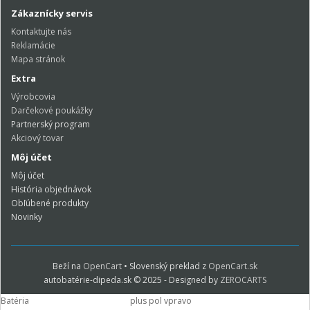
Zákaznícky servis
Kontaktujte nás
Reklamácie
Mapa stránok
Extra
Výrobcovia
Darčekové poukážky
Partnerský program
Akciový tovar
Môj účet
Môj účet
História objednávok
Obľúbené produkty
Novinky
Beží na
OpenCart
• Slovenský preklad z
OpenCart.sk
autobatérie-dipeda.sk © 2025 - Designed by
ZEROCARTS
Batéria
plus pol vpravo