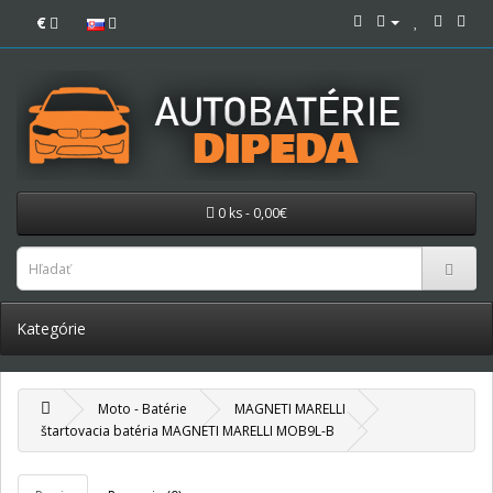
€
0 ks - 0,00€
Kategórie
Moto - Batérie
MAGNETI MARELLI
štartovacia batéria MAGNETI MARELLI MOB9L-B