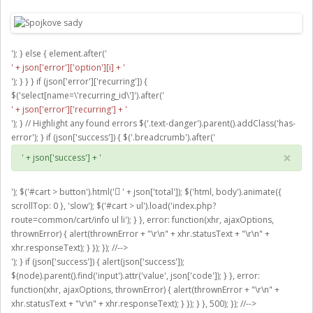
'); } else { element.after('
' + json['error']['option'][i] + '
'); } } } if (json['error']['recurring']) {
$('select[name=\'recurring_id\']').after('
' + json['error']['recurring'] + '
'); } // Highlight any found errors $('.text-danger').parent().addClass('has-
error'); } if (json['success']) { $('.breadcrumb').after('
×
' + json['success'] + '
'); $('#cart > button').html('
' + json['total']); $('html, body').animate({
scrollTop: 0 }, 'slow'); $('#cart > ul').load('index.php?
route=common/cart/info ul li'); } }, error: function(xhr, ajaxOptions,
thrownError) { alert(thrownError + "\r\n" + xhr.statusText + "\r\n" +
xhr.responseText); } }); }); //-->
'); } if (json['success']) { alert(json['success']);
$(node).parent().find('input').attr('value', json['code']); } }, error:
function(xhr, ajaxOptions, thrownError) { alert(thrownError + "\r\n" +
xhr.statusText + "\r\n" + xhr.responseText); } }); } }, 500); }); //-->