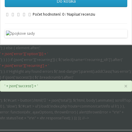
Do košíka
Počet hodnotení: 0
/
Napísať recenziu
'); } else { element.after('
' + json['error']['option'][i] + '
'); } } } if (json['error']['recurring']) { $('select[name=\'recurring_id\']').after('
' + json['error']['recurring'] + '
'); } // Highlight any found errors $('.text-danger').parent().addClass('has-error');
} if (json['success']) { $('.breadcrumb').after('
×
' + json['success'] + '
'); $('#cart > button').html('
' + json['total']); $('html, body').animate({ scrollTop:
0 }, 'slow'); $('#cart > ul').load('index.php?route=common/cart/info ul li'); } },
error: function(xhr, ajaxOptions, thrownError) { alert(thrownError + "\r\n" +
xhr.statusText + "\r\n" + xhr.responseText); } }); }); //-->