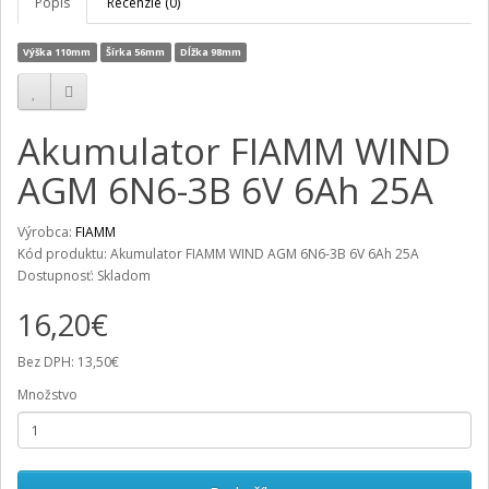
Popis
Recenzie (0)
Výška 110mm
Šírka 56mm
Dĺžka 98mm
Akumulator FIAMM WIND
AGM 6N6-3B 6V 6Ah 25A
Výrobca:
FIAMM
Kód produktu: Akumulator FIAMM WIND AGM 6N6-3B 6V 6Ah 25A
Dostupnosť: Skladom
16,20€
Bez DPH: 13,50€
Množstvo