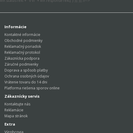
xhr.statusText + "\r\n" + xhr.responseText); } }); }); //-->
Informácie
Kontaktné informácie
Obchodné podmienky
Reklamačný poriadok
Reklamačný protokol
Zákaznícka podpora
Záručné podmienky
Doprava a spôsob platby
Ochrana osobných údajov
Vrátenie tovaru do 14 dni
Platforma riešenia sporov online
Zákaznícky servis
Kontaktujte nás
Reklamácie
Mapa stránok
Extra
Výrobcovia