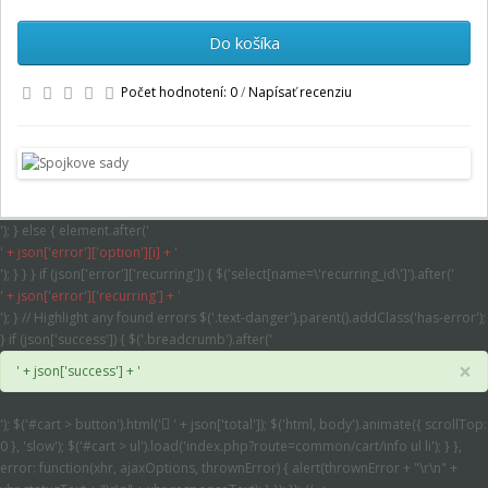
Do košíka
Počet hodnotení: 0
/
Napísať recenziu
'); } else { element.after('
' + json['error']['option'][i] + '
'); } } } if (json['error']['recurring']) { $('select[name=\'recurring_id\']').after('
' + json['error']['recurring'] + '
'); } // Highlight any found errors $('.text-danger').parent().addClass('has-error');
} if (json['success']) { $('.breadcrumb').after('
×
' + json['success'] + '
'); $('#cart > button').html('
' + json['total']); $('html, body').animate({ scrollTop:
0 }, 'slow'); $('#cart > ul').load('index.php?route=common/cart/info ul li'); } },
error: function(xhr, ajaxOptions, thrownError) { alert(thrownError + "\r\n" +