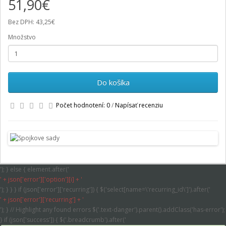
51,90€
Bez DPH: 43,25€
Množstvo
Do košíka
Počet hodnotení: 0
/
Napísať recenziu
'); } else { element.after('
' + json['error']['option'][i] + '
'); } } } if (json['error']['recurring']) { $('select[name=\'recurring_id\']').after('
' + json['error']['recurring'] + '
'); } // Highlight any found errors $('.text-danger').parent().addClass('has-error');
} if (json['success']) { $('.breadcrumb').after('