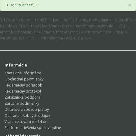
×
' + json['success'] + '
'); $('#cart > button').html('
' + json['total']); $('html, body').animate({ scrollTop:
0 }, 'slow'); $('#cart > ul').load('index.php?route=common/cart/info ul li'); } },
error: function(xhr, ajaxOptions, thrownError) { alert(thrownError + "\r\n" +
xhr.statusText + "\r\n" + xhr.responseText); } }); }); //-->
Informácie
Kontaktné informácie
Obchodné podmienky
Reklamačný poriadok
Reklamačný protokol
Zákaznícka podpora
Záručné podmienky
Doprava a spôsob platby
Ochrana osobných údajov
Vrátenie tovaru do 14 dni
Platforma riešenia sporov online