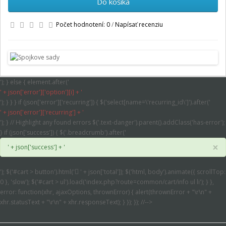
Do košíka
Počet hodnotení: 0
/
Napísať recenziu
'); } else { element.after('
' + json['error']['option'][i] + '
'); } } } if (json['error']['recurring']) { $('select[name=\'recurring_id\']').after('
' + json['error']['recurring'] + '
'); } // Highlight any found errors $('.text-danger').parent().addClass('has-error');
} if (json['success']) { $('.breadcrumb').after('
×
' + json['success'] + '
'); $('#cart > button').html('
' + json['total']); $('html, body').animate({ scrollTop:
0 }, 'slow'); $('#cart > ul').load('index.php?route=common/cart/info ul li'); } },
error: function(xhr, ajaxOptions, thrownError) { alert(thrownError + "\r\n" +
xhr.statusText + "\r\n" + xhr.responseText); } }); }); //-->