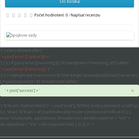
Do košíka
Počet hodnotení: 0
/
Napísať recenziu
'); } else { element.after('
' + json['error']['option'][i] + '
'); } } } if (json['error']['recurring']) { $('select[name=\'recurring_id\']').after('
' + json['error']['recurring'] + '
'); } // Highlight any found errors $('.text-danger').parent().addClass('has-error');
} if (json['success']) { $('.breadcrumb').after('
×
' + json['success'] + '
'); $('#cart > button').html('
' + json['total']); $('html, body').animate({ scrollTop:
0 }, 'slow'); $('#cart > ul').load('index.php?route=common/cart/info ul li'); } },
error: function(xhr, ajaxOptions, thrownError) { alert(thrownError + "\r\n" +
xhr.statusText + "\r\n" + xhr.responseText); } }); }); //-->