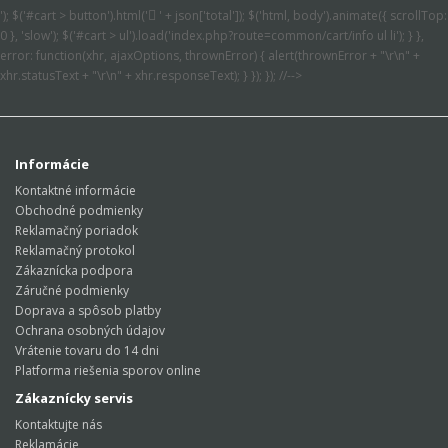
'); $('#cart > button').html('
' + json['total']); $('html, body').animate({ scrollTop:
0 }, 'slow'); $('#cart > ul').load('index.php?route=common/cart/info ul li'); } },
error: function(xhr, ajaxOptions, thrownError) { alert(thrownError + "\r\n" +
xhr.statusText + "\r\n" + xhr.responseText); } }); }); //-->
Informácie
Kontaktné informácie
Obchodné podmienky
Reklamačný poriadok
Reklamačný protokol
Zákaznícka podpora
Záručné podmienky
Doprava a spôsob platby
Ochrana osobných údajov
Vrátenie tovaru do 14 dni
Platforma riešenia sporov online
Zákaznícky servis
Kontaktujte nás
Reklamácie