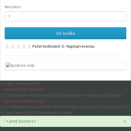
Množstvo
Do košíka
Počet hodnotení: 0
/
Napísať recenziu
'); } else { element.after('
' + json['error']['option'][i] + '
'); } } } if (json['error']['recurring']) { $('select[name=\'recurring_id\']').after('
' + json['error']['recurring'] + '
'); } // Highlight any found errors $('.text-danger').parent().addClass('has-error');
} if (json['success']) { $('.breadcrumb').after('
×
' + json['success'] + '