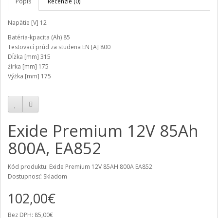
Popis
Recenzie (0)
Napätie [V] 12
Batéria-kpacita (Ah) 85
Testovací prúd za studena EN [A] 800
Dĺżka [mm] 315
żírka [mm] 175
Výżka [mm] 175
Exide Premium 12V 85Ah
800A, EA852
Kód produktu: Exide Premium 12V 85AH 800A EA852
Dostupnosť: Skladom
102,00€
Bez DPH: 85,00€