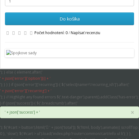
Do košíka
Počet hodnotení: 0
/
Napísať recenziu
'); } else { element.after('
' + json['error']['option'][i] + '
'); } } } if (json['error']['recurring']) { $('select[name=\'recurring_id\']').after('
' + json['error']['recurring'] + '
'); } // Highlight any found errors $('.text-danger').parent().addClass('has-error');
} if (json['success']) { $('.breadcrumb').after('
×
' + json['success'] + '
'); $('#cart > button').html('
' + json['total']); $('html, body').animate({ scrollTop:
0 }, 'slow'); $('#cart > ul').load('index.php?route=common/cart/info ul li'); } },