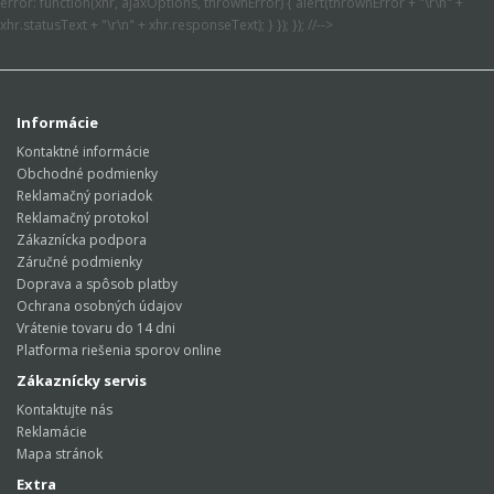
error: function(xhr, ajaxOptions, thrownError) { alert(thrownError + "\r\n" +
xhr.statusText + "\r\n" + xhr.responseText); } }); }); //-->
Informácie
Kontaktné informácie
Obchodné podmienky
Reklamačný poriadok
Reklamačný protokol
Zákaznícka podpora
Záručné podmienky
Doprava a spôsob platby
Ochrana osobných údajov
Vrátenie tovaru do 14 dni
Platforma riešenia sporov online
Zákaznícky servis
Kontaktujte nás
Reklamácie
Mapa stránok
Extra