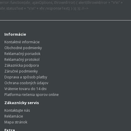
error: function(xhr, ajaxOptions, thrownError) { alert(thrownError + "\r\n" +
xhr.statusText + "\r\n" + xhr.responseText); } }); }); //-->
Informácie
Kontaktné informácie
Obchodné podmienky
Reklamačný poriadok
Reklamačný protokol
Zákaznícka podpora
Záručné podmienky
Doprava a spôsob platby
Ochrana osobných údajov
Vrátenie tovaru do 14 dni
Platforma riešenia sporov online
Zákaznícky servis
Kontaktujte nás
Reklamácie
Mapa stránok
Extra