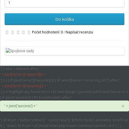
Do košíka
Počet hodnotení: 0
/
Napísať recenziu
'); } else { element.after('
' + json['error']['option'][i] + '
'); } } } if (json['error']['recurring']) { $('select[name=\'recurring_id\']').after('
' + json['error']['recurring'] + '
'); } // Highlight any found errors $('.text-danger').parent().addClass('has-error');
} if (json['success']) { $('.breadcrumb').after('
×
' + json['success'] + '
'); $('#cart > button').html('
' + json['total']); $('html, body').animate({ scrollTop:
0 }, 'slow'); $('#cart > ul').load('index.php?route=common/cart/info ul li'); } },