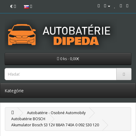
€
0 ks - 0,00€
Kategórie
Autobatérie - Osobné Automobily
Autobatérie BOSCH
Akumulator Bosch S3 12V 88Ah 740A 0 092 S30 120