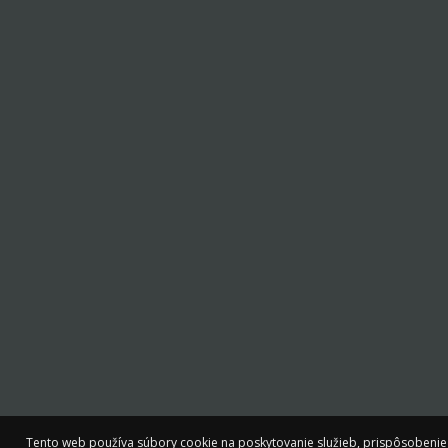
Tento web používa súbory cookie na poskytovanie služieb, prispôsobenie
Tento web používa súbory cookie na poskytovanie služieb, prispôsobenie