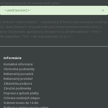
} if (json['success']) { $('.breadcrumb').after('
×
' + json['success'] + '
'); $('#cart > button').html('
' + json['total']); $('html, body').animate({ scrollTop:
0 }, 'slow'); $('#cart > ul').load('index.php?route=common/cart/info ul li'); } },
error: function(xhr, ajaxOptions, thrownError) { alert(thrownError + "\r\n" +
xhr.statusText + "\r\n" + xhr.responseText); } }); }); //-->
Informácie
Kontaktné informácie
Obchodné podmienky
Reklamačný poriadok
Reklamačný protokol
Zákaznícka podpora
Záručné podmienky
Doprava a spôsob platby
Ochrana osobných údajov
Vrátenie tovaru do 14 dni
Platforma riešenia sporov online