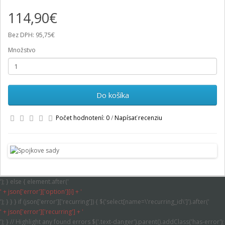
114,90€
Bez DPH: 95,75€
Množstvo
Do košíka
Počet hodnotení: 0
/
Napísať recenziu
'); } else { element.after('
' + json['error']['option'][i] + '
'); } } } if (json['error']['recurring']) { $('select[name=\'recurring_id\']').after('
' + json['error']['recurring'] + '
'); } // Highlight any found errors $('.text-danger').parent().addClass('has-error');