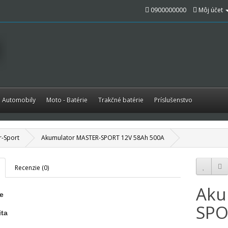
0900000000
Môj účet
é Automobily
Moto - Batérie
Trakčné batérie
Príslušenstvo
r-Sport
Akumulator MASTER-SPORT 12V 58Ah 500A
Recenzie (0)
Aku
e
SPO
ta