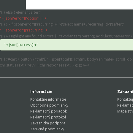
'); } else { element.after('
' + json['error']['option'][i] + '
'); } } } if (json['error']['recurring']) { $('select[name=\'recurring_id\']').after('
' + json['error']['recurring'] + '
'); } // Highlight any found errors $('.text-danger').parent().addClass('has-error'); 
' + json['success'] + '
'); $('#cart > button').html('
' + json['total']); $('html, body').animate({ scrollTop
xhr.statusText + "\r\n" + xhr.responseText); } }); }); //-->
Informácie
Zákazní
Kontaktné informácie
Kontaktuj
Obchodné podmienky
Reklamác
Reklamačný poriadok
Mapa str
Reklamačný protokol
Zákaznícka podpora
Záručné podmienky