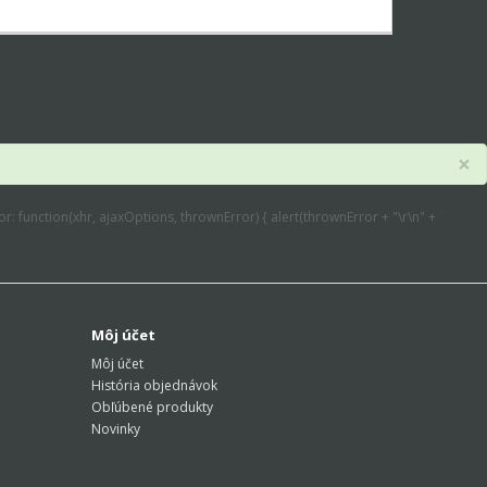
×
error: function(xhr, ajaxOptions, thrownError) { alert(thrownError + "\r\n" +
Môj účet
Môj účet
História objednávok
Obľúbené produkty
Novinky