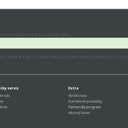
} if (json['success']) { $('.breadcrumb').after('
: 0 }, 'slow'); $('#cart > ul').load('index.php?route=common/cart/info ul li'); } }, 
cky servis
Extra
te nás
Výrobcovia
ie
Darčekové poukážky
ánok
Partnerský program
Akciový tovar