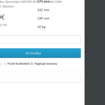
175 mm
ktu: Akumulator MASTER-SPORT 12V 58Ah 500A
ť: Skladom
242 mm
0€
190 mm
3,75€
10 kg
Do košíka
Počet hodnotení: 0
/
Napísať recenziu