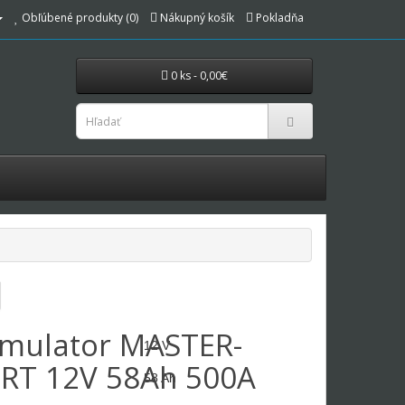
Obľúbené produkty (0)
Nákupný košík
Pokladňa
0 ks - 0,00€
mulator MASTER-
12 V
RT 12V 58Ah 500A
58 Ah