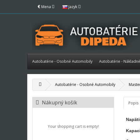
€
Mena
Jazyk
Autobatérie - Osobné Automobily
Autobatérie - Nákladn
Autobatérie - Osobné Automobily
Maste
Nákupný košík
Popis
Napäti
Your shopping cart is empty!
Kapaci