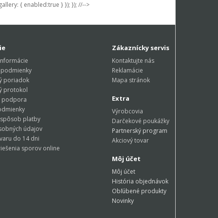
allery: { enabled:true } }); }); //-->
ie
Zákaznícky servis
informácie
Kontaktujte nás
 podmienky
Reklamácie
ý poriadok
Mapa stránok
ý protokol
Extra
a podpora
odmienky
Výrobcovia
 spôsob platby
Darčekové poukážky
sobných údajov
Partnerský program
ovaru do 14 dni
Akciový tovar
riešenia sporov online
Môj účet
Môj účet
História objednávok
Obľúbené produkty
Novinky