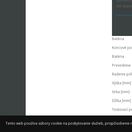
function(
xhr.status
Batéria
Koncové po
Batéria
Prevedenie 
Radenie pó
Výška [mm]
šírka [mm]
Dĺžka [mm]
Testovací p
Batéria-kpac
Tento web používa súbory cookie na poskytovanie služieb, prispôsobenie r
Napätie [V]