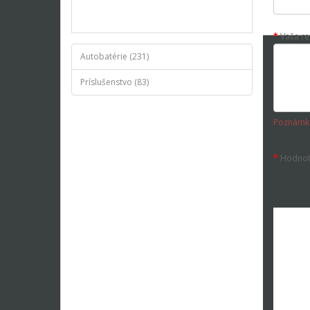
Vaša re
Autobatérie (231)
Príslušenstvo (83)
Poznámk
Hodnot
M
MA
12