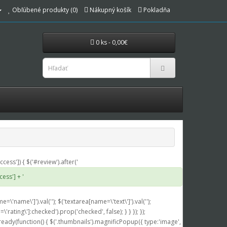
Obľúbené produkty (0)
Nákupný košík
Pokladňa
0 ks - 0,00€
success']) { $('#review').after('
cess'] + '
me=\'name\']').val(''); $('textarea[name=\'text\']').val('');
'rating\']:checked').prop('checked', false); } } }); });
eady(function() { $('.thumbnails').magnificPopup({ type:'image',