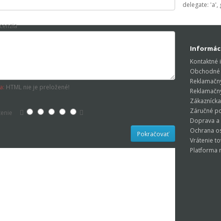
delegate: 'a', g
cenzia
Informác
Kontaktné 
Obchodné
Reklamačn
a:
HTML nie je preložené!
Reklamačn
Zákazníck
Záručné p
enie
Doprava a
Ochrana o
Pokračovať
Vrátenie t
Platforma 
AGNETI
RELLI
V 50Ah