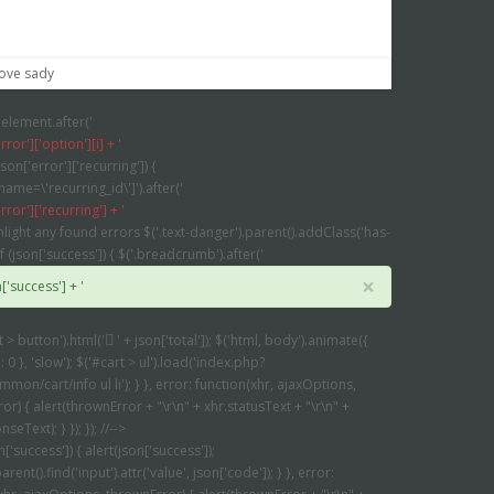
iu
 { element.after('
rror']['option'][i] + '
f (json['error']['recurring']) {
name=\'recurring_id\']').after('
error']['recurring'] + '
ighlight any found errors $('.text-danger').parent().addClass('has-
 if (json['success']) { $('.breadcrumb').after('
×
n['success'] + '
rt > button').html('
' + json['total']); $('html, body').animate({
 0 }, 'slow'); $('#cart > ul').load('index.php?
mon/cart/info ul li'); } }, error: function(xhr, ajaxOptions,
or) { alert(thrownError + "\r\n" + xhr.statusText + "\r\n" +
seText); } }); }); //-->
son['success']) { alert(json['success']);
rent().find('input').attr('value', json['code']); } }, error: