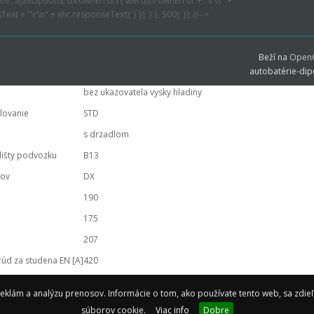
xhr, ajaxOptions, thrownError) { alert(thrownError + "\r\n" +
Text + "\r\n" + xhr.responseText); } }); } }, 500); }); //-->
Beží na
OpenC
autobatérie-dip
bez ukazovatela vysky hladiny
lovanie
STD
s drzadlom
lišty podvozku
B13
lov
DX
190
175
207
rúd za studena EN [A]
420
ita (Ah)
50
eklám a analýzu prenosov. Informácie o tom, ako používate tento web, sa zdieľ
12
súborov cookie.
Viac info
Dobre