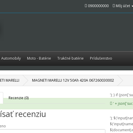
0900000000
Môj účet
é Automobily
Moto - Batérie
Trakčné batérie
Príslušenstvo
TI MARELLI
MAGNETI MARELLI 12V 50Ah 420A 067260030002
'); } if (json['
Recenzie (0)
' + json['suc
sať recenziu
'); $('input[na
$('input[name=\
eno
$(document).r