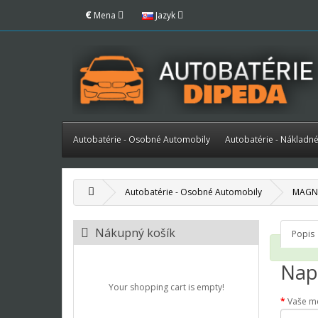
€
Mena
Jazyk
Autobatérie - Osobné Automobily
Autobatérie - Nákladn
Autobatérie - Osobné Automobily
MAGNE
Nákupný košík
Popis
Napí
Your shopping cart is empty!
Vaše m