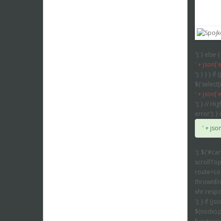
recenz
'); } else
' + json['e
'); } } } i
$('select[
' + json['
'); } // H
error'); }
' + jso
'); $('#ca
scrollTop:
route=com
thrownErr
xhr.respon
'); } if (j
$(node).pa