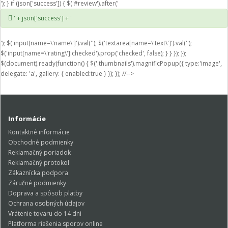
'); } if (json['success']) { $('#review').after('
' + json['success'] + '
'); $('input[name=\'name\']').val(''); $('textarea[name=\'text\']').val('');
$('input[name=\'rating\']:checked').prop('checked', false); } } }); });
$(document).ready(function() { $('.thumbnails').magnificPopup({ type:'image',
delegate: 'a', gallery: { enabled:true } }); }); //-->
Informácie
Kontaktné informácie
Obchodné podmienky
Reklamačný poriadok
Reklamačný protokol
Zákaznícka podpora
Záručné podmienky
Doprava a spôsob platby
Ochrana osobných údajov
Vrátenie tovaru do 14 dni
Platforma riešenia sporov online