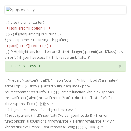
'); } else { element.after('
' + json['error']['option'][i] + '
'); } } } if (json['error']['recurring']) {
$('select[name=\'recurring_id\']').after('
' + json['error']['recurring'] + '
'); } // Highlight any found errors $('.text-danger').parent().addClass('has-
error'); } if (json['success']) { $('.breadcrumb').after('
×
' + json['success'] + '
'); $('#cart > button').html('
' + json['total']); $('html, body').animate({
scrollTop: 0 }, 'slow'); $('#cart > ul').load('index.php?
route=common/cart/info ul li'); } }, error: function(xhr, ajaxOptions,
thrownError) { alert(thrownError + "\r\n" + xhr.statusText + "\r\n" +
xhr.responseText); } }); }); //-->
'); } if (json['success']) { alert(json['success']);
$(node).parent().find('input').attr('value', json['code']); } }, error:
function(xhr, ajaxOptions, thrownError) { alert(thrownError + "\r\n" +
xhr.statusText + "\r\n" + xhr.responseText); } }); } }, 500); }); //-->