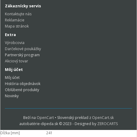
Zákaznícky servis
Kontaktujte nás
Reklamácie
Mapa stránok
Extra
Výrobcovia
Darčekové poukážky
Partnerský program
Akciový tovar
Môj účet
Môj účet
História objednávok
Obľúbené produkty
Novinky
Beží na
OpenCart
• Slovenský preklad z
OpenCart.sk
autobatérie-dipeda.sk © 2023 - Designed by
ZEROCARTS
Dĺžka [mm]
241