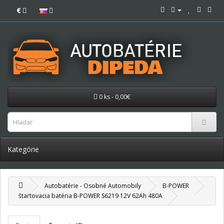
€
0 ks - 0,00€
Kategórie
Autobatérie - Osobné Automobily
B-POWER
štartovacia batéria B-POWER S6219 12V 62Ah 480A