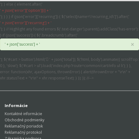
'); } else { element.after('
' + json['error']['option'][i] + '
'); } } } if (json['error']['recurring']) { $('select[name=\'recurring_id\']').after('
' + json['error']['recurring'] + '
'); } // Highlight any found errors $('.text-danger').parent().addClass('has-error');
} if (json['success']) { $('.breadcrumb').after('
×
' + json['success'] + '
'); $('#cart > button').html('
' + json['total']); $('html, body').animate({ scrollTop:
0 }, 'slow'); $('#cart > ul').load('index.php?route=common/cart/info ul li'); } },
error: function(xhr, ajaxOptions, thrownError) { alert(thrownError + "\r\n" +
xhr.statusText + "\r\n" + xhr.responseText); } }); }); //-->
Informácie
Kontaktné informácie
Obchodné podmienky
Reklamačný poriadok
Reklamačný protokol
Zákaznícka podpora