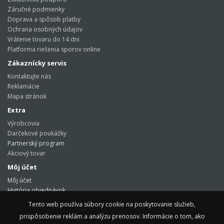
Záručné podmienky
Doprava a spôsob platby
Ochrana osobných údajov
Vrátenie tovaru do 14 dni
Platforma riešenia sporov online
Zákaznícky servis
Kontaktujte nás
Reklamácie
Mapa stránok
Extra
Výrobcovia
Darčekové poukážky
Partnerský program
Akciový tovar
Môj účet
Môj účet
História objednávok
Obľúbené produkty
Tento web používa súbory cookie na poskytovanie služieb,
Tento web používa súbory cookie na poskytovanie služieb,
Novinky
prispôsobenie reklám a analýzu prenosov. Informácie o tom, ako
prispôsobenie reklám a analýzu prenosov. Informácie o tom, ako