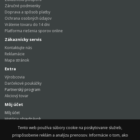
Záručné podmienky
Doprava a spôsob platby
Ochrana osobných údajov
Vrátenie tovaru do 14 dni
Platforma riešenia sporov online
Zákaznícky servis
Kontaktujte nás
Reklamácie
Mapa stránok
Extra
Výrobcovia
Darčekové poukážky
Partnerský program
Akciový tovar
Môj účet
Môj účet
História objednávok
Obľúbené produkty
Tento web používa súbory cookie na poskytovanie služieb,
Tento web používa súbory cookie na poskytovanie služieb,
Novinky
prispôsobenie reklám a analýzu prenosov. Informácie o tom, ako
prispôsobenie reklám a analýzu prenosov. Informácie o tom, ako