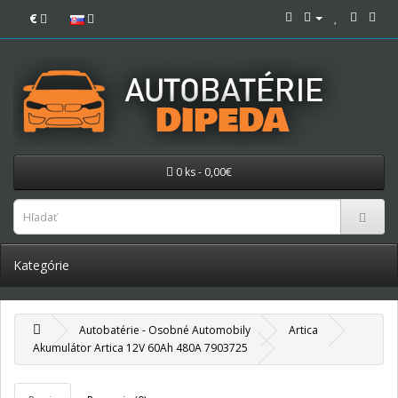
€
0 ks - 0,00€
Kategórie
Autobatérie - Osobné Automobily
Artica
Akumulátor Artica 12V 60Ah 480A 7903725