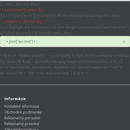
'); } else { element.after('
' + json['error']['option'][i] + '
'); } } } if (json['error']['recurring']) { $('select[name=\'recurring_id\']').after('
' + json['error']['recurring'] + '
'); } // Highlight any found errors $('.text-danger').parent().addClass('has-error');
} if (json['success']) { $('.breadcrumb').after('
×
' + json['success'] + '
'); $('#cart > button').html('
' + json['total']); $('html, body').animate({ scrollTop:
0 }, 'slow'); $('#cart > ul').load('index.php?route=common/cart/info ul li'); } },
error: function(xhr, ajaxOptions, thrownError) { alert(thrownError + "\r\n" +
xhr.statusText + "\r\n" + xhr.responseText); } }); }); //-->
Informácie
Kontaktné informácie
Obchodné podmienky
Reklamačný poriadok
Reklamačný protokol
Zákaznícka podpora