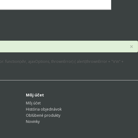
×
error: function(xhr, ajaxOptions, thrownError) { alert(thrownError + "\r\n" +
Môj účet
Môj účet
História objednávok
Obľúbené produkty
Novinky