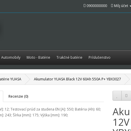
0900000000
Môj účet
é Automobily
Moto - Batérie
Trakčné batérie
Príslušenstvo
atérie YUASA
Akumulator YUASA Black 12V 60Ah 550A P+ YBX3027
Recenzie (0)
Aku
V]: 12; Testovací prúd za studena EN [A]: 550; Batéria (Ah): 60;
]: 243; Šírka [mm]: 175; Výška [mm]: 190;
12V