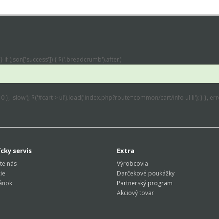
} if (json['success']) { $('.breadcrumb').after('
: 0 }, 'slow'); $('#cart > ul').load('index.php?route=common/cart/info ul li'); } }, 
cky servis
Extra
te nás
Výrobcovia
ie
Darčekové poukážky
ánok
Partnerský program
Akciový tovar