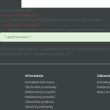
'); } else { element.after('
' + json['error']['option'][i] + '
'); } } } if (json['error']['recurring']) { $('select[name=\'recurring_id\']').after('
' + json['error']['recurring'] + '
'); } // Highlight any found errors $('.text-danger').parent().addClass('has-error'); 
' + json['success'] + '
'); $('#cart > button').html('
' + json['total']); $('html, body').animate({ scrollTop
xhr.statusText + "\r\n" + xhr.responseText); } }); }); //-->
Informácie
Zákazní
Kontaktné informácie
Kontaktuj
Obchodné podmienky
Reklamác
Reklamačný poriadok
Mapa str
Reklamačný protokol
Zákaznícka podpora
Záručné podmienky