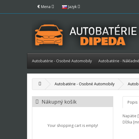
€
Mena
Jazyk
Autobatérie - Osobné Automobily
Autobatérie - Nákladn
Autobatérie - Osobné Automobily
Autob
Nákupný košík
Popis
Napätie [
Dĺžka [mm
Your shopping cart is empty!