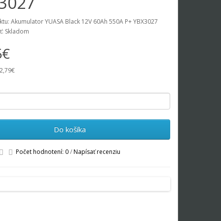
3027
tu: Akumulator YUASA Black 12V 60Ah 550A P+ YBX3027
ť: Skladom
5€
2,79€
Do košíka
Počet hodnotení: 0
/
Napísať recenziu