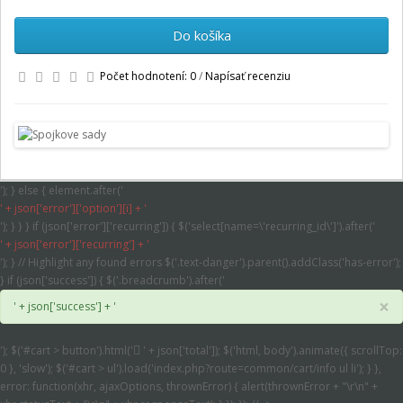
Do košíka
Počet hodnotení: 0
/
Napísať recenziu
'); } else { element.after('
' + json['error']['option'][i] + '
'); } } } if (json['error']['recurring']) { $('select[name=\'recurring_id\']').after('
' + json['error']['recurring'] + '
'); } // Highlight any found errors $('.text-danger').parent().addClass('has-error');
} if (json['success']) { $('.breadcrumb').after('
×
' + json['success'] + '
'); $('#cart > button').html('
' + json['total']); $('html, body').animate({ scrollTop:
0 }, 'slow'); $('#cart > ul').load('index.php?route=common/cart/info ul li'); } },
error: function(xhr, ajaxOptions, thrownError) { alert(thrownError + "\r\n" +