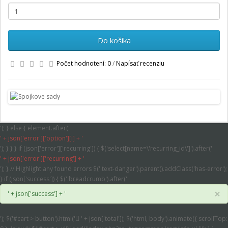
Do košíka
Počet hodnotení: 0
/
Napísať recenziu
'); } else { element.after('
' + json['error']['option'][i] + '
'); } } } if (json['error']['recurring']) { $('select[name=\'recurring_id\']').after('
' + json['error']['recurring'] + '
'); } // Highlight any found errors $('.text-danger').parent().addClass('has-error');
} if (json['success']) { $('.breadcrumb').after('
×
' + json['success'] + '
'); $('#cart > button').html('
' + json['total']); $('html, body').animate({ scrollTop: