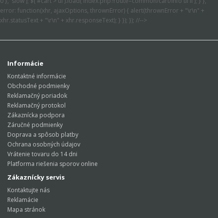
0 }, 'slow'); $('#cart > ul').load('index.php?route=common/cart/info ul li'); } },
error: function(xhr, ajaxOptions, thrownError) { alert(thrownError + "\r\n" +
xhr.statusText + "\r\n" + xhr.responseText); } }); }); //-->
Informácie
Kontaktné informácie
Obchodné podmienky
Reklamačný poriadok
Reklamačný protokol
Zákaznícka podpora
Záručné podmienky
Doprava a spôsob platby
Ochrana osobných údajov
Vrátenie tovaru do 14 dni
Platforma riešenia sporov online
Zákaznícky servis
Kontaktujte nás
Reklamácie
Mapa stránok