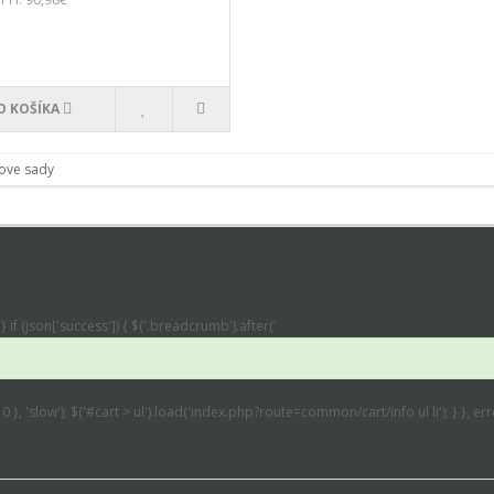
O KOŠÍKA
} if (json['success']) { $('.breadcrumb').after('
: 0 }, 'slow'); $('#cart > ul').load('index.php?route=common/cart/info ul li'); } }, 