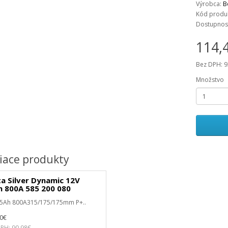
Výrobca:
B
Kód produk
Dostupnos
114,
Bez DPH: 9
Množstvo
iace produkty
a Silver Dynamic 12V
h 800A 585 200 080
85Ah 800A315/175/175mm P+..
90€
PH: 90,98€