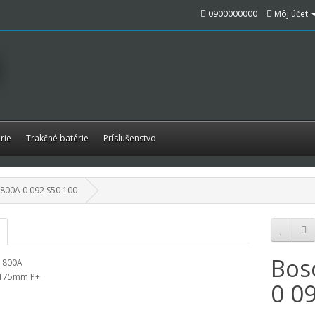
0900000000
Môj účet
rie
Trakčné batérie
Príslušenstvo
800A 0 092 S50 100
Bos
 800A
/175mm P+
0 0