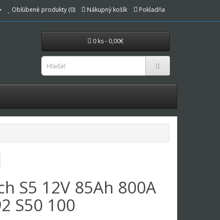
Obľúbené produkty (0)
Nákupný košík
Pokladňa
0 ks - 0,00€
ch S5 12V 85Ah 800A
92 S50 100