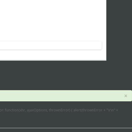
×
error: function(xhr, ajaxOptions, thrownError) { alert(thrownError + "\r\n" +