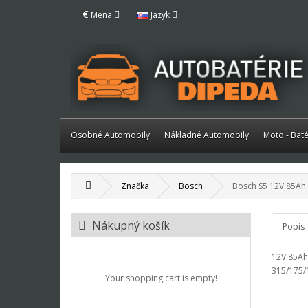
€
Mena
Jazyk
Osobné Automobily
Nákladné Automobily
Moto - Baté
Značka
Bosch
Bosch S5 12V 85Ah 
Nákupný košík
Popis
12V 85Ah
315/175
Your shopping cart is empty!