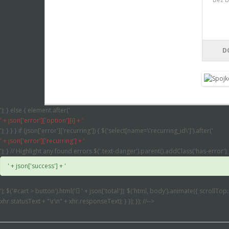
D
'); } else { element.after('
' + json['error']['option'][i] + '
'); } } } if (json['error']['recurring']) { $('select[name=\'recurring_id\']').after('
' + json['error']['recurring'] + '
'); } // Highlight any found errors $('.text-danger').parent().addClass('has-error'); 
' + json['success'] + '
'); $('#cart > button').html('
' + json['total']); $('html, body').animate({ scrollTop
xhr.statusText + "\r\n" + xhr.responseText); } }); }); //-->