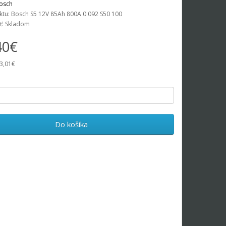
osch
tu: Bosch S5 12V 85Ah 800A 0 092 S50 100
ť: Skladom
40€
3,01€
Do košíka