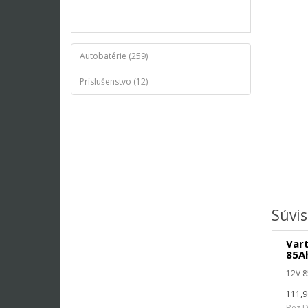
Autobatérie (259)
Príslušenstvo (12)
Súvis
Vart
85A
12V 
111,
Bez D