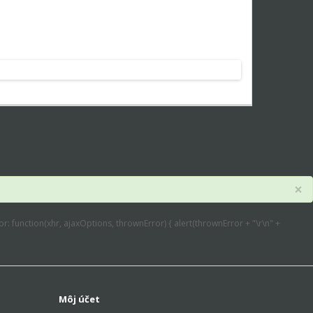
×
error: function(xhr, ajaxOptions, thrownError) { alert(thrownError + "\r\n" +
Môj účet