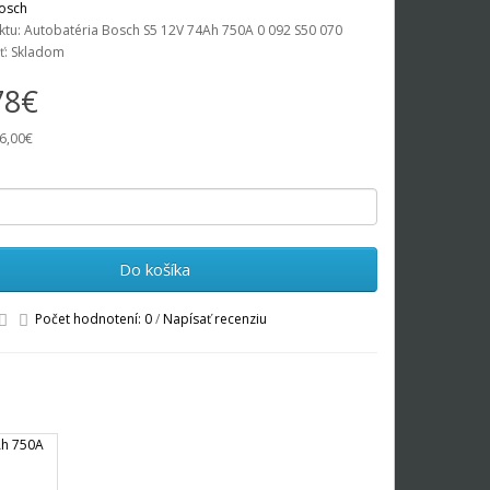
osch
tu: Autobatéria Bosch S5 12V 74Ah 750A 0 092 S50 070
ť: Skladom
78€
6,00€
Do košíka
Počet hodnotení: 0
/
Napísať recenziu