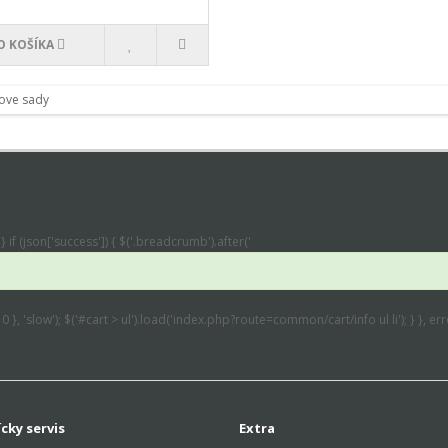
O KOŠÍKA
} if (json['success']) { $('.breadcrumb').after('
: 0 }, 'slow'); $('#cart > ul').load('index.php?route=common/cart/info ul li'); } }, 
cky servis
Extra