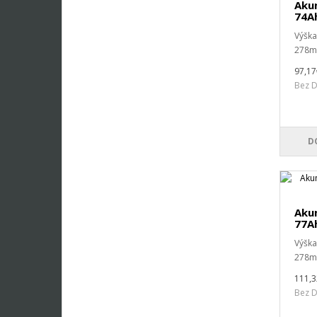
Aku
74A
Výšk
278m
97,17
Bez D
D
Akum
77A
Výšk
278m
111,
Bez D