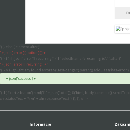
D
'); } else { element.after('
' + json['error']['option'][i] + '
'); } } } if (json['error']['recurring']) { $('select[name=\'recurring_id\']').after('
' + json['error']['recurring'] + '
'); } // Highlight any found errors $('.text-danger').parent().addClass('has-error'); 
' + json['success'] + '
'); $('#cart > button').html('
' + json['total']); $('html, body').animate({ scrollTop
xhr.statusText + "\r\n" + xhr.responseText); } }); }); //-->
Informácie
Zákazní