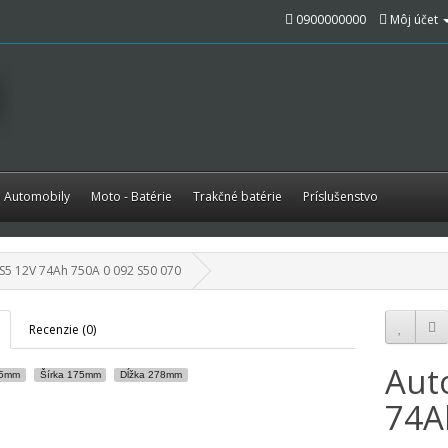
0900000000
Môj účet
é Automobily
Moto - Batérie
Trakčné batérie
Príslušenstvo
S5 12V 74Ah 750A 0 092 S50 070
Recenzie (0)
Aut
75mm
Šírka 175mm
Dĺžka 278mm
74A