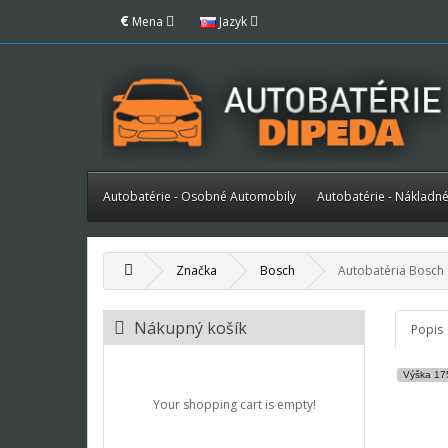
€
Mena
Jazyk
Autobatérie - Osobné Automobily
Autobatérie - Nákladn
Značka
Bosch
Autobatéria Bosch 
Nákupný košík
Popis
Výška 1
Your shopping cart is empty!