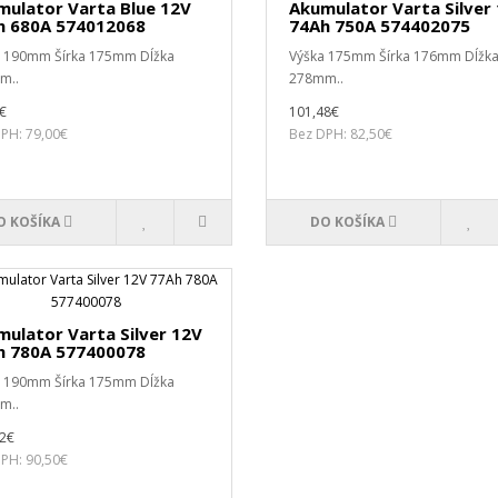
mulator Varta Blue 12V
Akumulator Varta Silver
h 680A 574012068
74Ah 750A 574402075
a 190mm Šírka 175mm Dĺžka
Výška 175mm Šírka 176mm Dĺžk
m..
278mm..
€
101,48€
PH: 79,00€
Bez DPH: 82,50€
O KOŠÍKA
DO KOŠÍKA
ulator Varta Silver 12V
h 780A 577400078
a 190mm Šírka 175mm Dĺžka
m..
32€
PH: 90,50€