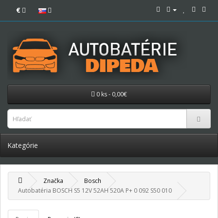
€
0 ks - 0,00€
Kategórie
Značka
Bosch
Autobatéria BOSCH S5 12V 52AH 520A P+ 0 092 S50 010