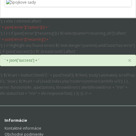
'); } else { element.after('
' + json['error']['option'][i] + '
'); } } } if (json['error']['recurring']) { $('select[name=\'recurring_id\']').after('
' + json['error']['recurring'] + '
'); } // Highlight any found errors $('.text-danger').parent().addClass('has-error');
} if (json['success']) { $('.breadcrumb').after('
×
' + json['success'] + '
'); $('#cart > button').html('
' + json['total']); $('html, body').animate({ scrollTop:
0 }, 'slow'); $('#cart > ul').load('index.php?route=common/cart/info ul li'); } },
error: function(xhr, ajaxOptions, thrownError) { alert(thrownError + "\r\n" +
xhr.statusText + "\r\n" + xhr.responseText); } }); }); //-->
Informácie
Kontaktné informácie
Obchodné podmienky