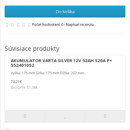
Do košíka
Počet hodnotení: 0
/
Napísať recenziu
Súvisiace produkty
AKUMULATOR VARTA SILVER 12V 52AH 520A P+
552401052
Výška: 175 mm Šírka: 175 mm Dĺžka: 207 mm..
70,21€
Bez DPH: 57,08€