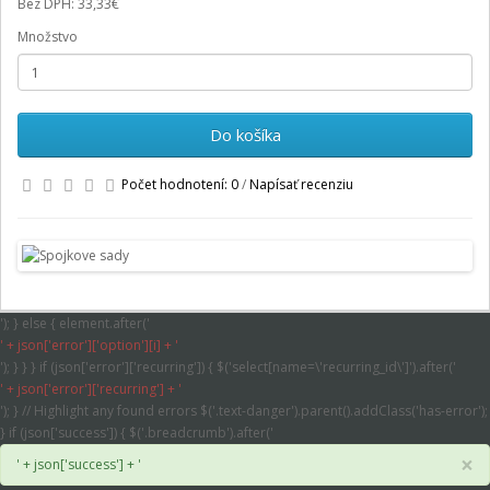
Bez DPH: 33,33€
Množstvo
Do košíka
Počet hodnotení: 0
/
Napísať recenziu
'); } else { element.after('
' + json['error']['option'][i] + '
'); } } } if (json['error']['recurring']) { $('select[name=\'recurring_id\']').after('
' + json['error']['recurring'] + '
'); } // Highlight any found errors $('.text-danger').parent().addClass('has-error');
} if (json['success']) { $('.breadcrumb').after('
×
' + json['success'] + '