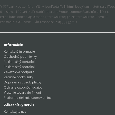
'); $('#cart > button').html('
' + json['total']); $('html, body').animate({ scrollTop:
0 }, 'slow'); $('#cart > ul').load('index.php?route=common/cart/info ul li'); } },
error: function(xhr, ajaxOptions, thrownError) { alert(thrownError + "\r\n" +
xhr.statusText + "\r\n" + xhr.responseText); } }); }); //-->
Informácie
Kontaktné informácie
Obchodné podmienky
Reklamačný poriadok
Reklamačný protokol
Zákaznícka podpora
Záručné podmienky
Doprava a spôsob platby
Ochrana osobných údajov
Vrátenie tovaru do 14 dni
Platforma riešenia sporov online
Zákaznícky servis
Kontaktujte nás