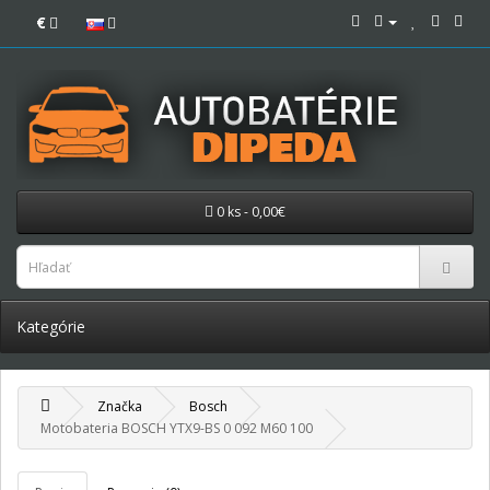
€
0 ks - 0,00€
Kategórie
Značka
Bosch
Motobateria BOSCH YTX9-BS 0 092 M60 100