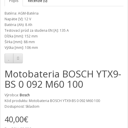
Popis
Recenzie (0)
Batéria: AGM-Batéria
Napätie [V]: 12 V
Batéria (Ah): 8 Ah
Testovací prúd za studena EN [A]: 135 A
Dĺžka [mm]: 152 mm
Šírka [mm]: 88 mm
Výška [mm]: 106 mm
Motobateria BOSCH YTX9-
BS 0 092 M60 100
Výrobca:
Bosch
Kód produktu: Motobateria BOSCH YTX9-BS 0 092 M60 100
Dostupnosť: Skladom
40,00€