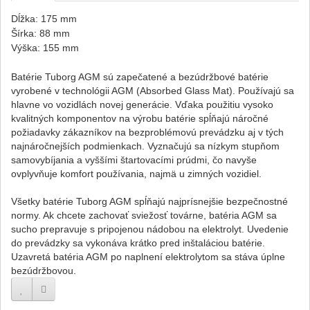
Dĺžka: 175 mm
Šírka: 88 mm
Výška: 155 mm
Batérie Tuborg AGM sú zapečatené a bezúdržbové batérie
vyrobené v technológii AGM (Absorbed Glass Mat). Používajú sa
hlavne vo vozidlách novej generácie. Vďaka použitiu vysoko
kvalitných komponentov na výrobu batérie spĺňajú náročné
požiadavky zákazníkov na bezproblémovú prevádzku aj v tých
najnáročnejších podmienkach. Vyznačujú sa nízkym stupňom
samovybíjania a vyššími štartovacími prúdmi, čo navyše
ovplyvňuje komfort používania, najmä u zimných vozidiel.
Všetky batérie Tuborg AGM spĺňajú najprísnejšie bezpečnostné
normy. Ak chcete zachovať sviežosť továrne, batéria AGM sa
sucho prepravuje s pripojenou nádobou na elektrolyt. Uvedenie
do prevádzky sa vykonáva krátko pred inštaláciou batérie.
Uzavretá batéria AGM po naplnení elektrolytom sa stáva úplne
bezúdržbovou.