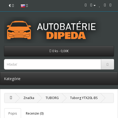
€
0 ks - 0,00€
Kategórie
Značka
TUBORG
Tuborg YTX20L-BS
Popis
Recenzie (0)