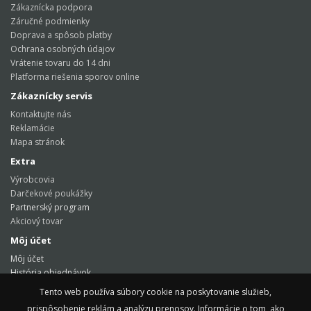
Zákaznícka podpora
Záručné podmienky
Doprava a spôsob platby
Ochrana osobných údajov
Vrátenie tovaru do 14 dni
Platforma riešenia sporov online
Zákaznícky servis
Kontaktujte nás
Reklamácie
Mapa stránok
Extra
Výrobcovia
Darčekové poukážky
Partnerský program
Akciový tovar
Môj účet
Môj účet
História objednávok
Obľúbené produkty
Tento web používa súbory cookie na poskytovanie služieb,
Tento web používa súbory cookie na poskytovanie služieb,
Novinky
prispôsobenie reklám a analýzu prenosov. Informácie o tom, ako
prispôsobenie reklám a analýzu prenosov. Informácie o tom, ako