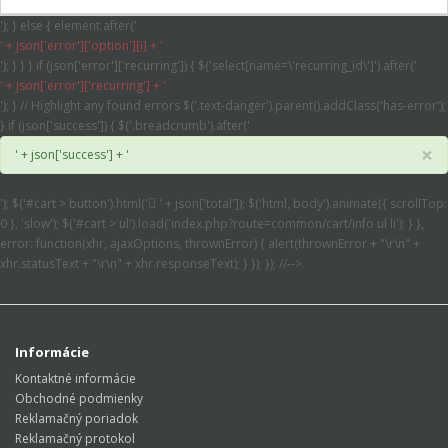
'); } else { element.after('
' + json['error']['option'][i] + '
'); } } } if (json['error']['recurring']) { $('select[name=\'recurring_id\']').after('
' + json['error']['recurring'] + '
'); } // Highlight any found errors $('.text-danger').parent().addClass('has-error');
} if (json['success']) { $('.breadcrumb').after('
×
' + json['success'] + '
'); $('#cart > button').html('
' + json['total']); $('html, body').animate({ scrollTop:
0 }, 'slow'); $('#cart > ul').load('index.php?route=common/cart/info ul li'); } },
error: function(xhr, ajaxOptions, thrownError) { alert(thrownError + "\r\n" +
xhr.statusText + "\r\n" + xhr.responseText); } }); }); //-->
Informácie
Kontaktné informácie
Obchodné podmienky
Reklamačný poriadok
Reklamačný protokol