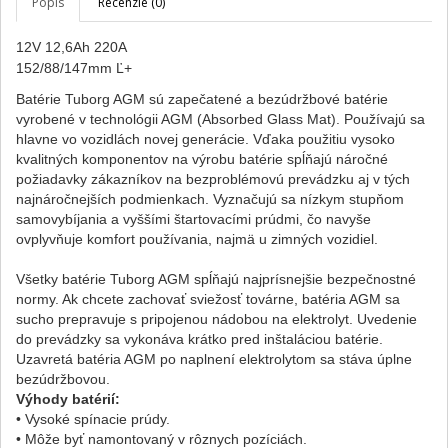
Popis
Recenzie (0)
12V 12,6Ah 220A
152/88/147mm Ľ+
Batérie Tuborg AGM sú zapečatené a bezúdržbové batérie
vyrobené v technológii AGM (Absorbed Glass Mat). Používajú sa
hlavne vo vozidlách novej generácie. Vďaka použitiu vysoko
kvalitných komponentov na výrobu batérie spĺňajú náročné
požiadavky zákazníkov na bezproblémovú prevádzku aj v tých
najnáročnejších podmienkach. Vyznačujú sa nízkym stupňom
samovybíjania a vyššími štartovacími prúdmi, čo navyše
ovplyvňuje komfort používania, najmä u zimných vozidiel.
Všetky batérie Tuborg AGM spĺňajú najprísnejšie bezpečnostné
normy. Ak chcete zachovať sviežosť továrne, batéria AGM sa
sucho prepravuje s pripojenou nádobou na elektrolyt. Uvedenie
do prevádzky sa vykonáva krátko pred inštaláciou batérie.
Uzavretá batéria AGM po naplnení elektrolytom sa stáva úplne
bezúdržbovou.
Výhody batérií:
• Vysoké spínacie prúdy.
• Môže byť namontovaný v rôznych pozíciách.