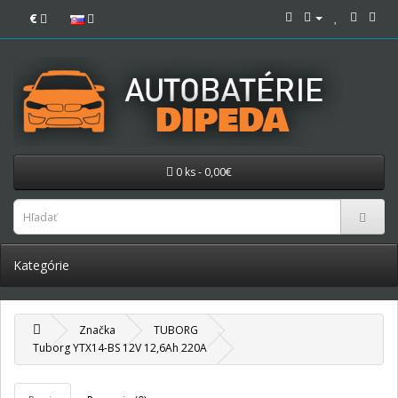
€
0 ks - 0,00€
Kategórie
Značka
TUBORG
Tuborg YTX14-BS 12V 12,6Ah 220A