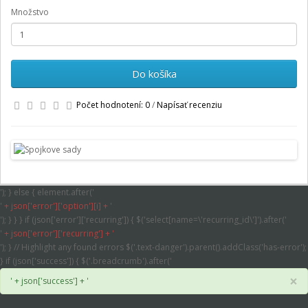
Množstvo
Do košíka
Počet hodnotení: 0
/
Napísať recenziu
'); } else { element.after('
' + json['error']['option'][i] + '
'); } } } if (json['error']['recurring']) { $('select[name=\'recurring_id\']').after('
' + json['error']['recurring'] + '
'); } // Highlight any found errors $('.text-danger').parent().addClass('has-error');
} if (json['success']) { $('.breadcrumb').after('
×
' + json['success'] + '