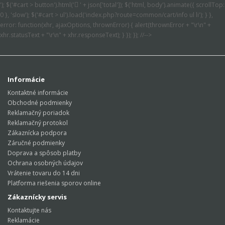
'); $('#cart > button').html('
' + json['total']); $('html, body').animate({ scrollTop:
0 }, 'slow'); $('#cart > ul').load('index.php?route=common/cart/info ul li'); } },
error: function(xhr, ajaxOptions, thrownError) { alert(thrownError + "\r\n" +
xhr.statusText + "\r\n" + xhr.responseText); } }); }); //-->
Informácie
Kontaktné informácie
Obchodné podmienky
Reklamačný poriadok
Reklamačný protokol
Zákaznícka podpora
Záručné podmienky
Doprava a spôsob platby
Ochrana osobných údajov
Vrátenie tovaru do 14 dni
Platforma riešenia sporov online
Zákaznícky servis
Kontaktujte nás
Reklamácie