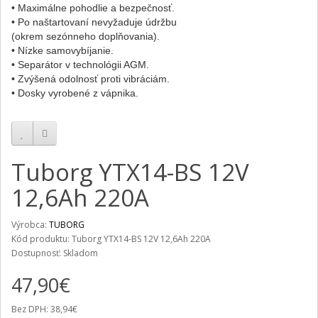
• Maximálne pohodlie a bezpečnosť.
• Po naštartovaní nevyžaduje údržbu
(okrem sezónneho doplňovania).
• Nízke samovybíjanie.
• Separátor v technológii AGM.
• Zvýšená odolnosť proti vibráciám.
• Dosky vyrobené z vápnika.
Tuborg YTX14-BS 12V
12,6Ah 220A
Výrobca:
TUBORG
Kód produktu: Tuborg YTX14-BS 12V 12,6Ah 220A
Dostupnosť: Skladom
47,90€
Bez DPH: 38,94€