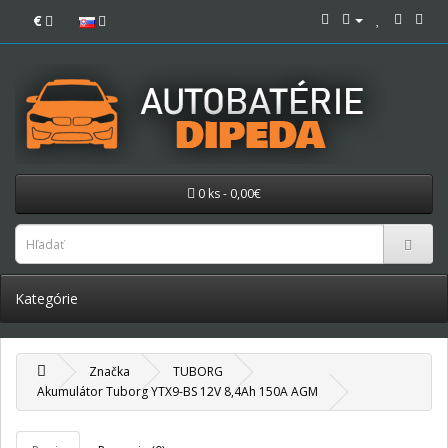
€
0 ks - 0,00€
Kategórie
Značka
TUBORG
Akumulátor Tuborg YTX9-BS 12V 8,4Ah 150A AGM