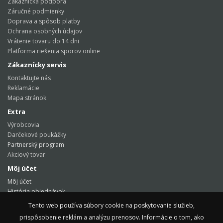
Zákaznícka podpora
Záručné podmienky
Doprava a spôsob platby
Ochrana osobných údajov
Vrátenie tovaru do 14 dni
Platforma riešenia sporov online
Zákaznícky servis
Kontaktujte nás
Reklamácie
Mapa stránok
Extra
Výrobcovia
Darčekové poukážky
Partnerský program
Akciový tovar
Môj účet
Môj účet
História objednávok
Obľúbené produkty
Tento web používa súbory cookie na poskytovanie služieb,
Tento web používa súbory cookie na poskytovanie služieb,
Novinky
prispôsobenie reklám a analýzu prenosov. Informácie o tom, ako
prispôsobenie reklám a analýzu prenosov. Informácie o tom, ako