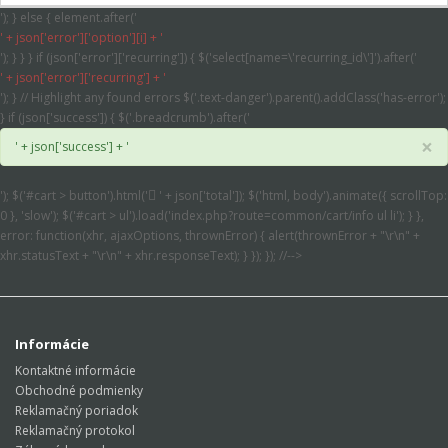
'); } else { element.after('
' + json['error']['option'][i] + '
'); } } } if (json['error']['recurring']) { $('select[name=\'recurring_id\']').after('
' + json['error']['recurring'] + '
'); } // Highlight any found errors $('.text-danger').parent().addClass('has-error');
} if (json['success']) { $('.breadcrumb').after('
×
' + json['success'] + '
'); $('#cart > button').html('
' + json['total']); $('html, body').animate({ scrollTop:
0 }, 'slow'); $('#cart > ul').load('index.php?route=common/cart/info ul li'); } },
error: function(xhr, ajaxOptions, thrownError) { alert(thrownError + "\r\n" +
xhr.statusText + "\r\n" + xhr.responseText); } }); }); //-->
Informácie
Kontaktné informácie
Obchodné podmienky
Reklamačný poriadok
Reklamačný protokol