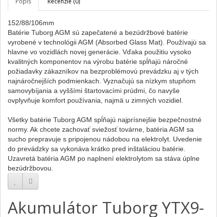
Popis
Recenzie (0)
152/88/106mm
Batérie Tuborg AGM sú zapečatené a bezúdržbové batérie
vyrobené v technológii AGM (Absorbed Glass Mat). Používajú sa
hlavne vo vozidlách novej generácie. Vďaka použitiu vysoko
kvalitných komponentov na výrobu batérie spĺňajú náročné
požiadavky zákazníkov na bezproblémovú prevádzku aj v tých
najnáročnejších podmienkach. Vyznačujú sa nízkym stupňom
samovybíjania a vyššími štartovacími prúdmi, čo navyše
ovplyvňuje komfort používania, najmä u zimných vozidiel.
Všetky batérie Tuborg AGM spĺňajú najprísnejšie bezpečnostné
normy. Ak chcete zachovať sviežosť továrne, batéria AGM sa
sucho prepravuje s pripojenou nádobou na elektrolyt. Uvedenie
do prevádzky sa vykonáva krátko pred inštaláciou batérie.
Uzavretá batéria AGM po naplnení elektrolytom sa stáva úplne
bezúdržbovou.
Akumulátor Tuborg YTX9-