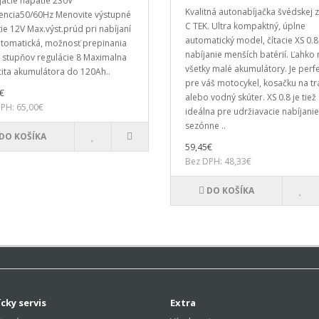
acie napätie 230V
Kvalitná autonabíjačka švédskej 
encia50/60Hz Menovite výstupné
C TEK. Ultra kompaktný, úplne
ie 12V Max.výst.prúd pri nabíjaní
automatický model, čítacie XS 0.8
tomatická, možnosť prepinania
nabíjanie menších batérií. Ľahko 
 stupňov regulácie 8 Maximalna
všetky malé akumulátory. Je perf
ita akumulátora do 120Ah..
pre váš motocykel, kosačku na tr
€
alebo vodný skúter. XS 0.8 je tiež
PH: 65,00€
ideálna pre udržiavacie nabíjanie
sezónne ..
DO KOŠÍKA
59,45€
Bez DPH: 48,33€
DO KOŠÍKA
cky servis
Extra