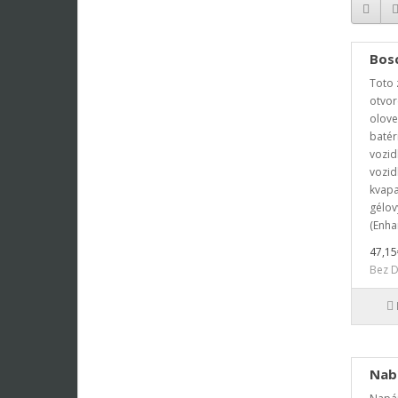
Bos
Toto 
otvor
olove
batér
vozid
vozid
kvapa
gélov
(Enha
47,15
Bez D
Nab