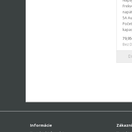
Napáj
Frekv
napät
5A Au
Počet
kapac
79,95
Bez D
Informácie
Zákazní