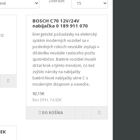
Zobraziť:
BOSCH C70 12V/24V
nabíjačka 0 189 911 070
Energetické požiadavky na elektrický
TO
systém moderných vozidiel sa v
posledných rokoch neustále zvyšujú v
dôsledku neustále rastúceho počtu
spotrebičov. Batérie vozidiel museli
držať krok s týmto trendom, čo tiež
zvýšilo nároky na nabíjačky
batérií.Nové nabíjačky série C s
moderným dizajnom a osvedče..
92,15€
Bez DPH: 74,92€
DO KOŠÍKA
TEK