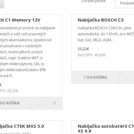
Zoradiť podľa:
ch C1 Memory 12V
Nabíjačka BOSCH C3
zariadenie je určené na nabíjanie
nabíjačka BOSCH C36/12V, plne
ených a celý rad uzavretých
automatická, do 120 Ah, pre MO
ných akumulátorov, kyselinové
bat, Gel, VRLA, AGM..
ie používané v osobných
50,22€
lách, motocykloch a iných
Bez DPH: 40,83€
lách, napr. batérie WET (s
lným elektrolytom), GEL (s
ým elektrolytom) alebo EFB
nced Fl..
DO KOŠÍKA
€
PH: 38,33€
DO KOŠÍKA
íjačka CTEK MXS 5.0
Nabíjačka autobatérií C
XS 0.8