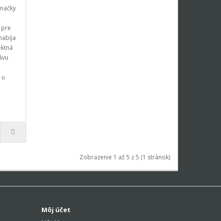
značky
 pre
nabíja
ektná
ávu
 u
Zobrazenie 1 až 5 z 5 (1 stránok)
Môj účet