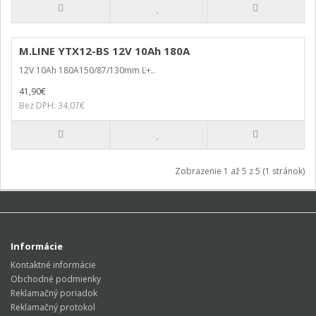
M.LINE YTX12-BS 12V 10Ah 180A
12V 10Ah 180A150/87/130mm Ľ+..
41,90€
Bez DPH: 34,07€
Zobrazenie 1 až 5 z 5 (1 stránok)
Informácie
Kontaktné informácie
Obchodné podmienky
Reklamačný poriadok
Reklamačný protokol