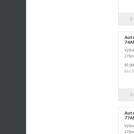
Aut
74Ah
Výšk
278m
97,00
Bez D
Aut
77Ah
Výšk
278m