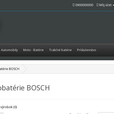
0900000000
Môj účet
é Automobily
Moto - Batérie
Trakčné batérie
Príslušenstvo
atérie BOSCH
obatérie BOSCH
 výrobok (0)