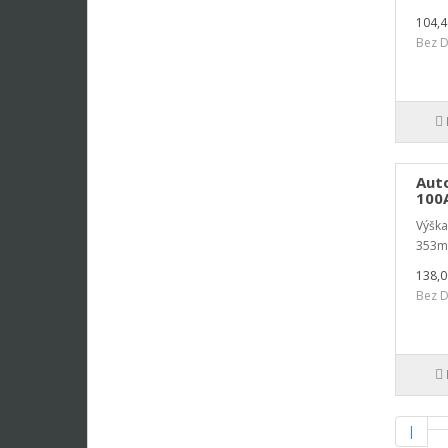
104,
Bez D
Aut
100
Výšk
353m
138,
Bez D
|