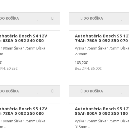
DO KOŠÍKA
DO KOŠÍKA
obatéria Bosch S4 12V
Autobatéria Bosch S5 12
 680A 0 092 S40 080
74Ah 750A 0 092 S50 070
a 190mm Šírka 175mm Dĺžka
Výška 175mm Šírka 175mm Dĺžk
m..
278mm..
€
103,20€
PH: 80,83€
Bez DPH: 86,00€
DO KOŠÍKA
DO KOŠÍKA
obatéria Bosch S5 12V
Autobatéria Bosch S5 12
 780A 0 092 S50 080
85Ah 800A 0 092 S50 100
a 190mm Šírka 175mm Dĺžka
Výška 175mm Šírka 175mm Dĺžk
m ..
315mm ..