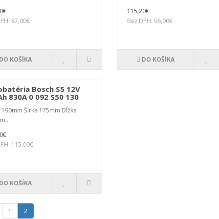
40€
115,20€
PH: 87,00€
Bez DPH: 96,00€
DO KOŠÍKA
DO KOŠÍKA
obatéria Bosch S5 12V
Ah 830A 0 092 S50 130
a 190mm Šírka 175mm Dĺžka
m ..
00€
PH: 115,00€
DO KOŠÍKA
1
2