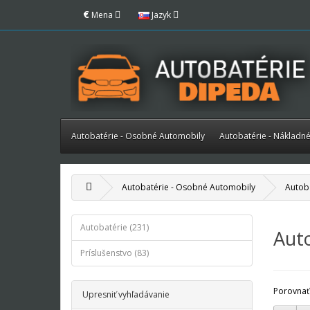
€
Mena
Jazyk
Autobatérie - Osobné Automobily
Autobatérie - Nákladn
Autobatérie - Osobné Automobily
Autob
Autobatérie (231)
Aut
Príslušenstvo (83)
Porovnať
Upresniť vyhľadávanie