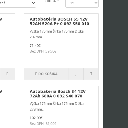
Zobraziť:
V
Autobatéria BOSCH S5 12V
52AH 520A P+ 0 092 S50 010
a
Výška 175mm Šírka 175mm Dĺžka
207mm..
71,40€
Bez DPH: 59,50€
DO KOŠÍKA
V
Autobatéria Bosch S4 12V
72Ah 680A 0 092 S40 070
a
Výška 175mm Šírka 175mm Dĺžka
278mm..
102,00€
Bez DPH: 85,00€