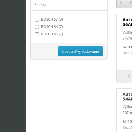
Značka
Aut
BOSCH S3 (3)
56A
BOSCH S4 (7)
Výšk
BOSCH S5 (7)
242m
62,00
Upresniť vyhľadávanie
Bez D
Aut
54AH
Výšk
207m
85,50
Bez D