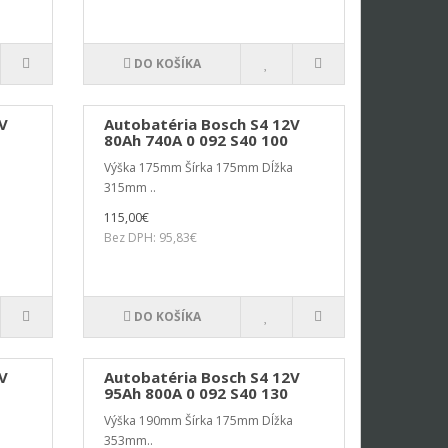
DO KOŠÍKA
V
Autobatéria Bosch S4 12V
80Ah 740A 0 092 S40 100
a
Výška 175mm Šírka 175mm Dĺžka
315mm ..
115,00€
Bez DPH: 95,83€
DO KOŠÍKA
V
Autobatéria Bosch S4 12V
95Ah 800A 0 092 S40 130
a
Výška 190mm Šírka 175mm Dĺžka
353mm..