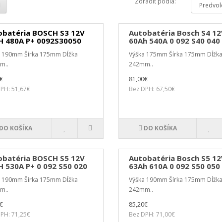
Zoradiť podľa:
obatéria BOSCH S3 12V
Autobatéria Bosch S4 12
H 480A P+ 0092S30050
60Ah 540A 0 092 S40 040
a 190mm Šírka 175mm Dĺžka
Výška 175mm Šírka 175mm Dĺžk
m..
242mm..
€
81,00€
PH: 51,67€
Bez DPH: 67,50€
DO KOŠÍKA
DO KOŠÍKA
obatéria BOSCH S5 12V
Autobatéria Bosch S5 12
 530A P+ 0 092 S50 020
63Ah 610A 0 092 S50 050
a 190mm Šírka 175mm Dĺžka
Výška 190mm Šírka 175mm Dĺžk
m..
242mm..
€
85,20€
PH: 71,25€
Bez DPH: 71,00€