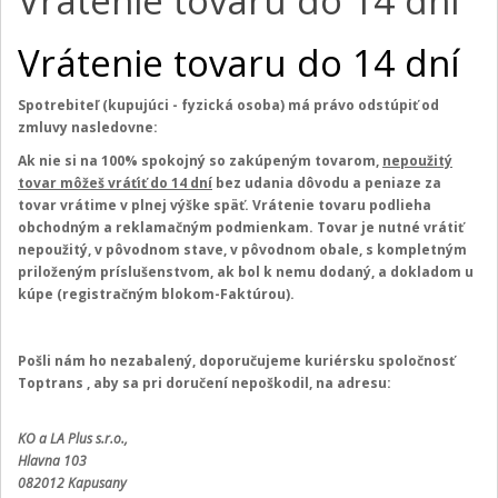
Vrátenie tovaru do 14 dni
Vrátenie tovaru do 14 dní
Spotrebiteľ (kupujúci - fyzická osoba) má právo odstúpiť od
zmluvy nasledovne:
Ak nie si na 100% spokojný so zakúpeným tovarom,
nepoužitý
tovar môžeš vráťiť do 14 dní
bez udania dôvodu a peniaze za
tovar vrátime v plnej výške späť. Vrátenie tovaru podlieha
obchodným a reklamačným podmienkam. Tovar je nutné vrátiť
nepoužitý, v pôvodnom stave, v pôvodnom obale, s kompletným
priloženým príslušenstvom, ak bol k nemu dodaný, a dokladom u
kúpe (registračným blokom-Faktúrou).
Pošli nám ho nezabalený, doporučujeme kuriérsku spoločnosť
Toptrans , aby sa pri doručení nepoškodil, na adresu:
KO a LA Plus s.r.o.,
Hlavna 103
082012 Kapusany