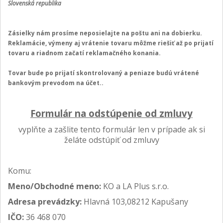
Slovenská republika
Zásielky nám prosíme neposielajte na poštu ani na dobierku.
Reklamácie, výmeny aj vrátenie tovaru môžme riešiť až po prijatí
tovaru a riadnom začatí reklamačného konania.
Tovar bude po prijatí skontrolovaný a peniaze budú vrátené
bankovým prevodom na účet..
Formulár na odstúpenie od zmluvy
vyplňte a zašlite tento formulár len v prípade ak si
želáte odstúpiť od zmluvy
Komu:
Meno/Obchodné meno:
KO a LA Plus s.r.o.
Adresa prevádzky:
Hlavná 103,08212 Kapušany
IČO:
36 468 070