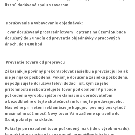
list sú dodávané spolu s tovarom.
Doručovanie a vybavovanie objednávok:
Tovar doručovaný prostredníctvom Toptrans na území SR bude
doručený do 24 hodín od prevzatia objednávky v pracovných
dňoch. do 14.00 hod
Prevzatie tovaru od prepravcu
Zákazník je povinný prekontrolovať zásielku a prevziať ju iba ak
nie je nijako poškodená. Pokiaľ je doručená zásielka poškodená,
nepodpisujete doručovateľovi dodací list, kým za jeho
prítomnosti neskontrolujete tovar pod obalom! V prípade
poškodenia výrobku spíšte reklamáciu s doručovateľom
a bezodkladne o tejto skutočnosti informujte predávajúceho.
Následne pri riešení reklamácie je kupujúci povinný poskytnúť
maximálnu súčinnosť. Nový tovar Vám zašleme spravidla do
3.dní, pokiaľ je na sklade.
Pokiaľ je po rozbalení tovar poškodený inak (ide o výrobnú vadu),
kontaktujte prosím nás cez e-mail:
predaj@autobaterie-