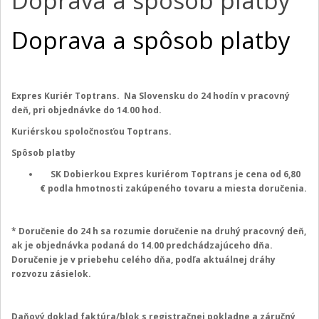
Doprava a spôsob platby
Doprava a spôsob platby
Expres Kuriér Toptrans. Na Slovensku do 24 hodín v pracovný
deň, pri objednávke do 14.00 hod.
Kuriérskou spoločnosťou Toptrans.
Spôsob platby
SK Dobierkou Expres kuriérom Toptrans je cena od 6,80
€ podla hmotnosti zakúpeného tovaru a miesta doručenia.
* Doručenie do 24 h sa rozumie doručenie na druhý pracovný deň,
ak je objednávka podaná do 14.00 predchádzajúceho dňa.
Doručenie je v priebehu celého dňa, podľa aktuálnej dráhy
rozvozu zásielok.
Daňový doklad faktúra/blok s registračnej pokladne a záručný